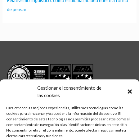
Relativismo lingüístico: cómo el idioma moldea nuestra forma
de pensar
Gestionar el consentimiento de
las cookies
Para ofrecer las mejores experiencias, utilizamos tecnologías como las
cookies para almacenar y/o acceder a la información del dispositivo. El
linkedin
twitter
facebook
Síguenos en:
consentimiento de estas tecnologías nos permitirá procesar datos como el
comportamiento de navegación o las identificaciones únicas en este sitio.
No consentir o retirar el consentimiento, puede afectar negativamente a
ciertas características y funciones.