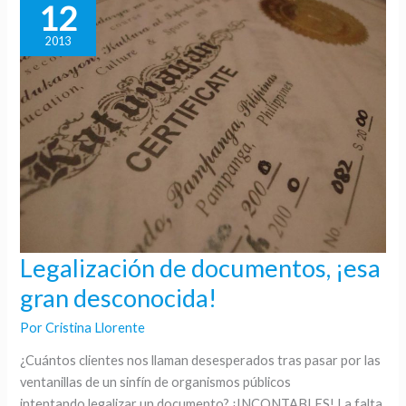
12
2013
Legalización de documentos, ¡esa
Legalización
de
gran desconocida!
documentos,
Por
Cristina Llorente
¡esa
gran
¿Cuántos clientes nos llaman desesperados tras pasar por las
desconocida!
ventanillas de un sinfín de organismos públicos
intentando legalizar un documento? ¡INCONTABLES! La falta