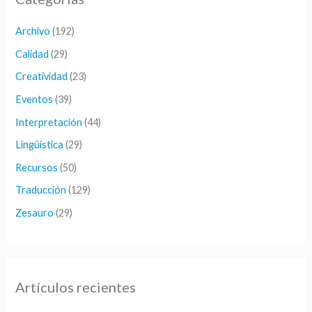
a
r
Archivo
(192)
p
Calidad
(29)
o
Creatividad
(23)
r
Eventos
(39)
:
Interpretación
(44)
Lingüística
(29)
Recursos
(50)
Traducción
(129)
Zesauro
(29)
Artículos recientes