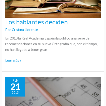
Los hablantes deciden
Los
hablantes
Por
Cristina Llorente
deciden
En 2010 la Real Academia Española publicó una serie de
recomendaciones en su nueva Ortografía que, con el tiempo,
no han llegado a tener gran
Leer más »
Feb
21
2013