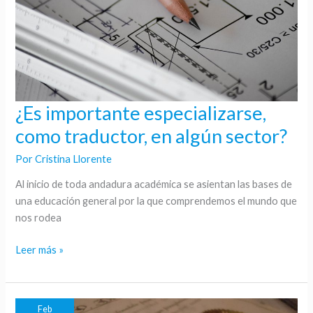
¿Es importante especializarse,
¿Es
importante
como traductor, en algún sector?
especializarse,
Por
Cristina Llorente
como
traductor,
Al inicio de toda andadura académica se asientan las bases de
en
una educación general por la que comprendemos el mundo que
algún
nos rodea
sector?
Leer más »
Feb