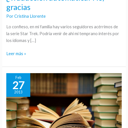
automática?
gracias
No,
Por
Cristina Llorente
gracias
Lo confieso, en mi familia hay varios seguidores acérrimos de
la serie Star Trek. Podría venir de ahí mi temprano interés por
los idiomas y […]
Leer más »
Feb
27
2013