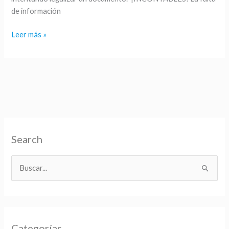
de información
Leer más »
Search
B
u
s
c
Categorías