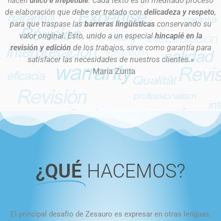
Cada texto es un meditado proceso
hacen
único e irrepetible
.
de nuestros clientes
de nuestros clientes
de nuestros clientes
sentido preciso
sentido preciso
sentido preciso
entre tu empresa y el
entre tu empresa y el
entre tu empresa y el
de elaboración que debe ser tratado con
delicadeza y respeto
,
para que traspase las
barreras lingüísticas
conservando su
mundo
mundo
mundo
valor original.
Esto, unido a un especial
hincapié en la
Quiénes somos
Quiénes somos
Quiénes somos
Servicios
Servicios
Servicios
revisión y edición
de los trabajos, sirve como garantía para
satisfacer las necesidades de nuestros clientes.»
Contactar
Contactar
Contactar
– María Zurita
¿QUÉ
HACEMOS?
El principal desafío de Zesauro es expresar en otras lenguas,