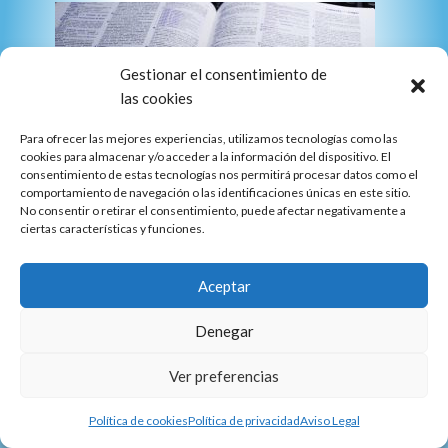
Gestionar el consentimiento de
las cookies
Para ofrecer las mejores experiencias, utilizamos tecnologías como las
cookies para almacenar y/o acceder a la información del dispositivo. El
consentimiento de estas tecnologías nos permitirá procesar datos como el
comportamiento de navegación o las identificaciones únicas en este sitio.
No consentir o retirar el consentimiento, puede afectar negativamente a
ciertas características y funciones.
Traducción
Aceptar
Traducciones especializadas en diferentes ámbitos
profesionales: jurídica, financiera, marketing,
Denegar
publicitaria... Todas por traductores nativos y con
nuestra garantía de calidad.
Ver preferencias
Política de cookies
Política de privacidad
Aviso Legal