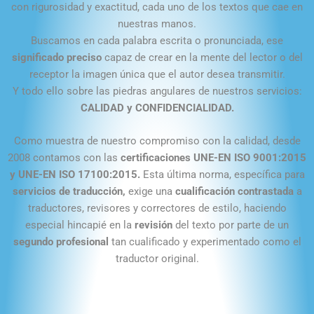
con rigurosidad y exactitud, cada uno de los textos que cae en
nuestras manos.
Buscamos en cada palabra escrita o pronunciada, ese
significado preciso
capaz de crear en la mente del lector o del
receptor la imagen única que el autor desea transmitir.
Y todo ello sobre las piedras angulares de nuestros servicios:
CALIDAD y CONFIDENCIALIDAD.
Como muestra de nuestro compromiso con la calidad, desde
2008 contamos con las
certificaciones UNE-EN ISO 9001:2015
y UNE-EN ISO 17100:2015.
Esta última norma, específica para
servicios de traducción,
exige una
cualificación
contrastada
a
traductores, revisores y correctores de estilo, haciendo
especial hincapié en la
revisión
del texto por parte de un
segundo profesional
tan cualificado y experimentado como el
traductor original.