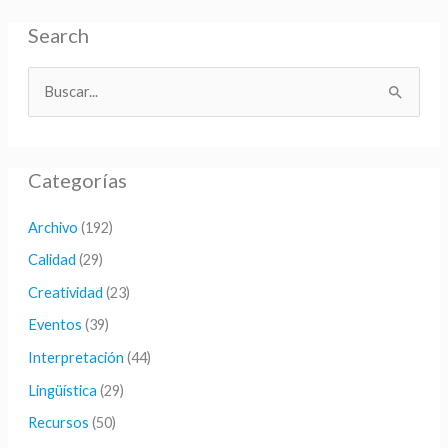
Search
B
u
s
Categorías
c
a
Archivo
(192)
r
Calidad
(29)
p
Creatividad
(23)
o
Eventos
(39)
r
Interpretación
(44)
:
Lingüística
(29)
Recursos
(50)