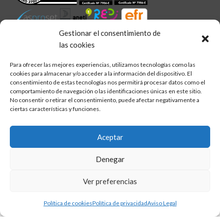
Gestionar el consentimiento de
las cookies
linkedin
twitter
facebook
Síguenos en:
Para ofrecer las mejores experiencias, utilizamos tecnologías como las
cookies para almacenar y/o acceder a la información del dispositivo. El
consentimiento de estas tecnologías nos permitirá procesar datos como el
comportamiento de navegación o las identificaciones únicas en este sitio.
No consentir o retirar el consentimiento, puede afectar negativamente a
ciertas características y funciones.
Aviso legal
Política de calidad
Aceptar
Política de cookies
Política de privacidad
Denegar
Ver preferencias
Política de cookies
Política de privacidad
Aviso Legal
Inglés
Francés
Alemán
Italiano
Portugués, Portugal