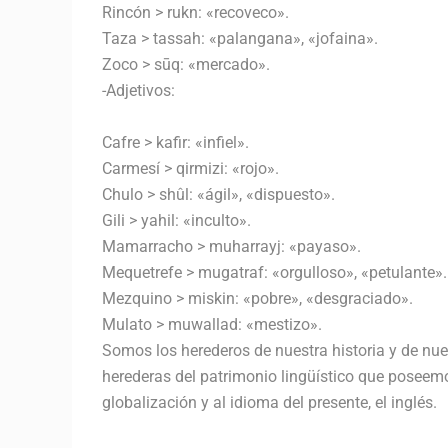
Rincón > rukn: «recoveco».
Taza > tassah: «palangana», «jofaina».
Zoco > sūq: «mercado».
-Adjetivos:
Cafre > kafir: «infiel».
Carmesí > qirmizi: «rojo».
Chulo > shûl: «ágil», «dispuesto».
Gili > yahil: «inculto».
Mamarracho > muharrayj: «payaso».
Mequetrefe > mugatraf: «orgulloso», «petulante».
Mezquino > miskin: «pobre», «desgraciado».
Mulato > muwallad: «mestizo».
Somos los herederos de nuestra historia y de nu
herederas del patrimonio lingüístico que poseem
globalización y al idioma del presente, el inglés.