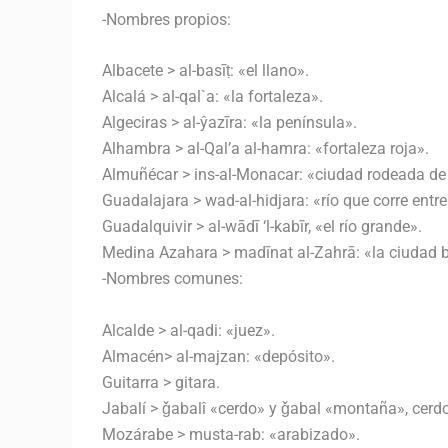
-Nombres propios:
Albacete > al-basīṭ: «el llano».
Alcalá > al-qal`a: «la fortaleza».
Algeciras > al-ŷazīra: «la península».
Alhambra > al-Qal’a al-hamra: «fortaleza roja».
Almuñécar > ins-al-Monacar: «ciudad rodeada d
Guadalajara > wad-al-hidjara: «río que corre entre
Guadalquivir > al-wādī ‘l-kabīr, «el río grande».
Medina Azahara > madīnat al-Zahrā: «la ciudad br
-Nombres comunes:
Alcalde > al-qadi: «juez».
Almacén> al-majzan: «depósito».
Guitarra > gitara.
Jabalí > ǧabalî «cerdo» y ǧabal «montaña», cer
Mozárabe > musta-rab: «arabizado».