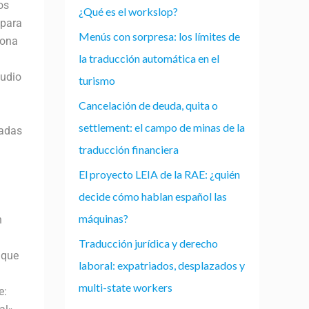
os
¿Qué es el workslop?
 para
Menús con sorpresa: los límites de
sona
la traducción automática en el
tudio
turismo
Cancelación de deuda, quita o
settlement: el campo de minas de la
madas
traducción financiera
El proyecto LEIA de la RAE: ¿quién
decide cómo hablan español las
máquinas?
n
Traducción jurídica y derecho
 que
laboral: expatriados, desplazados y
multi-state workers
e: