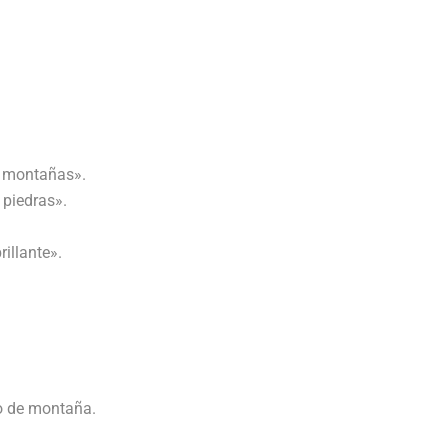
e montañas».
 piedras».
illante».
do de montaña.