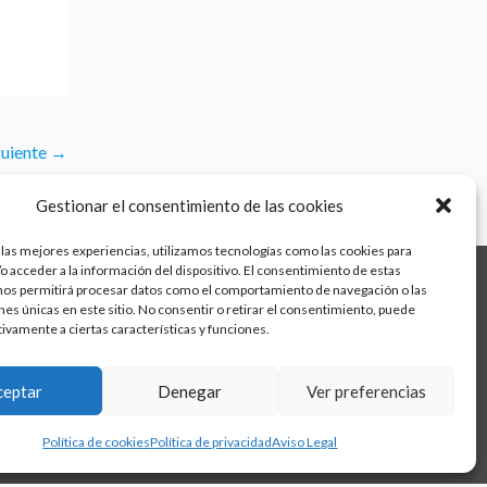
guiente
→
Gestionar el consentimiento de las cookies
 las mejores experiencias, utilizamos tecnologías como las cookies para
o acceder a la información del dispositivo. El consentimiento de estas
nos permitirá procesar datos como el comportamiento de navegación o las
ones únicas en este sitio. No consentir o retirar el consentimiento, puede
tivamente a ciertas características y funciones.
Aviso legal
Política de calidad
ceptar
Denegar
Ver preferencias
Política de cookies
Política de privacidad
Política de cookies
Política de privacidad
Aviso Legal