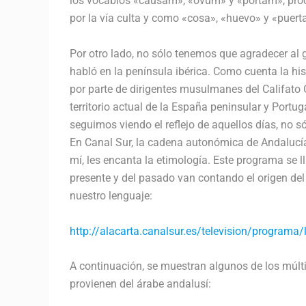
los vocablos «causam», «ovum» y «portam», proce
por la vía culta y como «cosa», «huevo» y «puerta
Por otro lado, no sólo tenemos que agradecer al g
habló en la península ibérica. Como cuenta la hist
por parte de dirigentes musulmanes del Califato
territorio actual de la España peninsular y Port
seguimos viendo el reflejo de aquellos días, no s
En Canal Sur, la cadena autonómica de Andalucí
mí, les encanta la etimología. Este programa se 
presente y del pasado van contando el origen del
nuestro lenguaje:
http://alacarta.canalsur.es/television/programa/l
A continuación, se muestran algunos de los múlt
provienen del árabe andalusí: