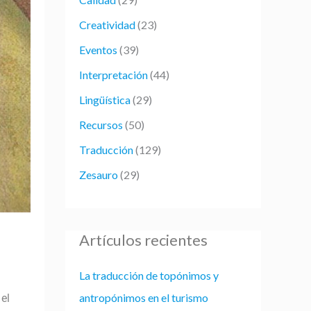
p
Creatividad
(23)
o
r
Eventos
(39)
:
Interpretación
(44)
Lingüística
(29)
Recursos
(50)
Traducción
(129)
Zesauro
(29)
Artículos recientes
La traducción de topónimos y
antropónimos en el turismo
el