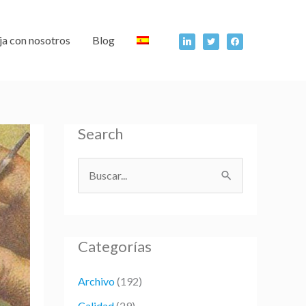
linkedin
twitter
facebook
ja con nosotros
Blog
Search
B
u
s
Categorías
c
a
Archivo
(192)
r
Calidad
(29)