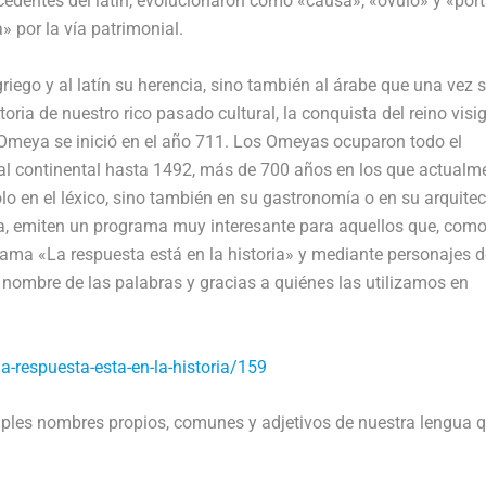
dentes del latín, evolucionaron como «causa», «óvulo» y «port
» por la vía patrimonial.
riego y al latín su herencia, sino también al árabe que una vez 
oria de nuestro rico pasado cultural, la conquista del reino vis
 Omeya se inició en el año 711. Los Omeyas ocuparon todo el
ugal continental hasta 1492, más de 700 años en los que actualm
ólo en el léxico, sino también en su gastronomía o en su arquitec
a, emiten un programa muy interesante para aquellos que, como
llama «La respuesta está en la historia» y mediante personajes d
 nombre de las palabras y gracias a quiénes las utilizamos en
a-respuesta-esta-en-la-historia/159
iples nombres propios, comunes y adjetivos de nuestra lengua 