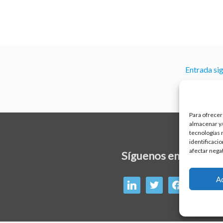
Entrada si
Para ofrecer
almacenar y/
tecnologías 
identificaci
afectar nega
linkedin
twitter
facebook
Síguenos en:
A