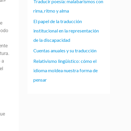
al»
Traducir poesía: malabarismos con
rima, ritmo y alma
El papel de la traducción
se
institucional en la representación
igodo
de la discapacidad
ente
Cuentas anuales y su traducción
tura.
Relativismo lingüístico: cómo el
 a
el
idioma moldea nuestra forma de
pensar
que