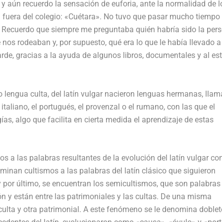
 y aún recuerdo la sensación de euforia, ante la normalidad de l
a fuera del colegio: «Cuétara». No tuvo que pasar mucho tiempo
ras. Recuerdo que siempre me preguntaba quién habría sido la per
nos rodeaban y, por supuesto, qué era lo que le había llevado a
tarde, gracias a la ayuda de algunos libros, documentales y al es
.
o lengua culta, del latín vulgar nacieron lenguas hermanas, lla
italiano, el portugués, el provenzal o el rumano, con las que el
ías, algo que facilita en cierta medida el aprendizaje de estas
a las palabras resultantes de la evolución del latín vulgar co
minan cultismos a las palabras del latín clásico que siguieron
 y por último, se encuentran los semicultismos, que son palabras
 y están entre las patrimoniales y las cultas. De una misma
culta y otra patrimonial. A este fenómeno se le denomina doblet