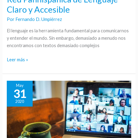
se
Claro y Accesible
une
a
Por
Fernando D. Umpiérrez
la
El lenguaje es la herramienta fundamental para comunicarnos
Red
y entender el mundo. Sin embargo, demasiado a menudo nos
Panhispánica
encontramos con textos demasiado complejos
de
Lenguaje
Leer más »
Claro
y
Accesible
May
31
2020