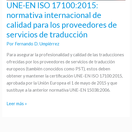
UNE-EN ISO 17100:2015:
UNE-
EN
normativa internacional de
ISO
calidad para los proveedores de
17100:2015:
normativa
servicios de traducción
internacional
Por
Fernando D. Umpiérrez
de
calidad
Para asegurar la profesionalidad y calidad de las traducciones
para
ofrecidas por los proveedores de servicios de traducción
los
europeos (también conocidos como PST), estos deben
proveedores
obtener y mantener la certificación UNE-EN ISO 17100:2015,
de
aprobada por la Unión Europea el 1 de mayo de 2015 y que
servicios
sustituye a la anterior normativa UNE-EN 15038:2006.
de
traducción
Leer más »