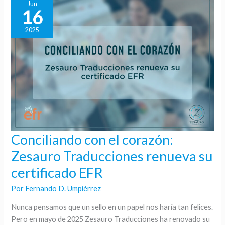
Jun
16
2025
Conciliando con el corazón:
Conciliando
con
Zesauro Traducciones renueva su
el
certificado EFR
corazón:
Zesauro
Por
Fernando D. Umpiérrez
Traducciones
Nunca pensamos que un sello en un papel nos haría tan felices.
renueva
Pero en mayo de 2025 Zesauro Traducciones ha renovado su
su