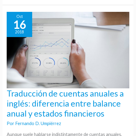
Oct
16
2018
Traducción de cuentas anuales a
Traducción
de
inglés: diferencia entre balance
cuentas
anual y estados financieros
anuales
a
Por
Fernando D. Umpiérrez
inglés:
Aunque suele hablarse indistintamente de cuentas anuales,
diferencia