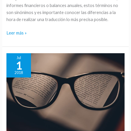
informes financieros o balances anuales, estos términos no
entre
son sinónimos y es importante conocer las diferencias a la
balance
hora de realizar una traducción lo más precisa posible.
anual
y
Leer más »
estados
financieros
Jul
1
2018