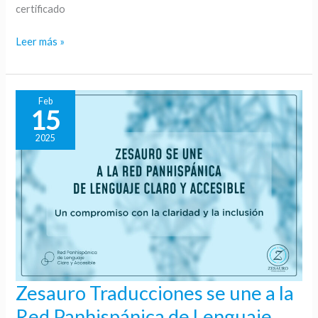
certificado
certificado
EFR
Leer más »
Feb
15
2025
Zesauro Traducciones se une a la
Zesauro
Traducciones
Red Panhispánica de Lenguaje