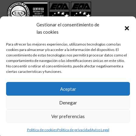
Gestionar el consentimiento de
las cookies
Para ofrecer las mejores experiencias, utilizamos tecnologías como las
cookies para almacenar y/o acceder a la información del dispositivo. El
linkedin
twitter
facebook
Síguenos en:
consentimiento de estas tecnologías nos permitirá procesar datos como el
comportamiento de navegación o las identificaciones únicas en este sitio.
No consentir o retirar el consentimiento, puede afectar negativamente a
ciertas características y funciones.
Aceptar
Aviso legal
Denegar
Política de calidad
Política de cookies
Ver preferencias
Política de privacidad
Política de cookies
Política de privacidad
Aviso Legal