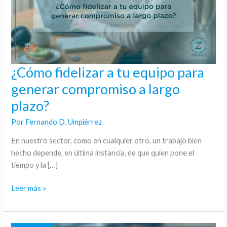
¿Cómo fidelizar a tu equipo para
¿Cómo
fidelizar
generar compromiso a largo
a
plazo?
tu
equipo
Por
Fernando D. Umpiérrez
para
En nuestro sector, como en cualquier otro, un trabajo bien
generar
hecho depende, en última instancia, de que quien pone el
compromiso
tiempo y la […]
a
largo
Leer más »
plazo?