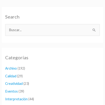
Search
B
u
s
c
Categorías
a
r
Archivo
(192)
p
Calidad
(29)
o
Creatividad
(23)
r
Eventos
(39)
:
Interpretación
(44)