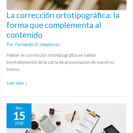
La corrección ortotipográfica: la
La
corrección
forma que complementa al
ortotipográfica:
contenido
la
forma
Por
Fernando D. Umpiérrez
que
Hablar de corrección ortotipográfica es hablar
complementa
inevitablemente de la carta de presentación de nuestros
al
textos.
contenido
Leer más »
Nov
15
2018