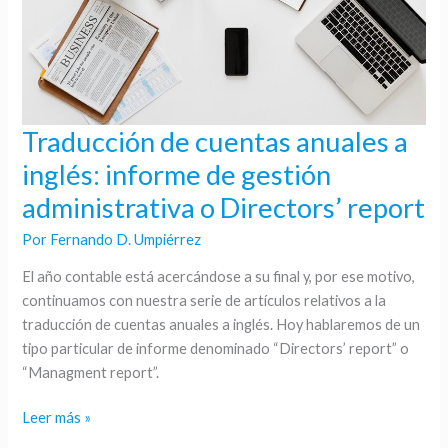
Traducción de cuentas anuales a
Traducción
de
inglés: informe de gestión
cuentas
administrativa o Directors’ report
anuales
a
Por
Fernando D. Umpiérrez
inglés:
El año contable está acercándose a su final y, por ese motivo,
informe
continuamos con nuestra serie de artículos relativos a la
de
traducción de cuentas anuales a inglés. Hoy hablaremos de un
gestión
tipo particular de informe denominado “Directors’ report” o
administrativa
“Managment report”.
o
Directors’
Leer más »
report