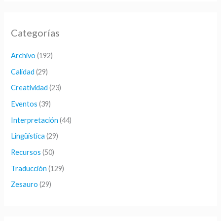
s
c
Categorías
a
r
Archivo
(192)
p
Calidad
(29)
o
Creatividad
(23)
r
Eventos
(39)
:
Interpretación
(44)
Lingüística
(29)
Recursos
(50)
Traducción
(129)
Zesauro
(29)