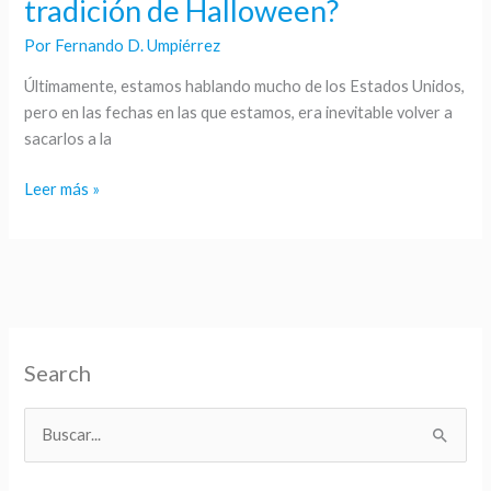
tradición de Halloween?
dónde
Por
Fernando D. Umpiérrez
viene
la
Últimamente, estamos hablando mucho de los Estados Unidos,
tradición
pero en las fechas en las que estamos, era inevitable volver a
de
sacarlos a la
Halloween?
Leer más »
Search
B
u