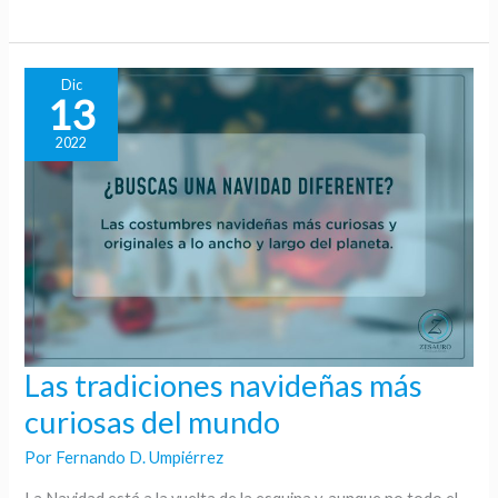
Dic
13
2022
Las tradiciones navideñas más
Las
tradiciones
curiosas del mundo
navideñas
Por
Fernando D. Umpiérrez
más
curiosas