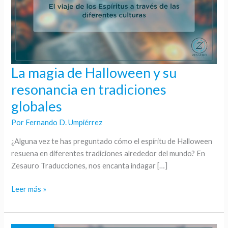
La magia de Halloween y su
La
magia
resonancia en tradiciones
de
globales
Halloween
y
Por
Fernando D. Umpiérrez
su
¿Alguna vez te has preguntado cómo el espíritu de Halloween
resonancia
resuena en diferentes tradiciones alrededor del mundo? En
en
Zesauro Traducciones, nos encanta indagar […]
tradiciones
globales
Leer más »