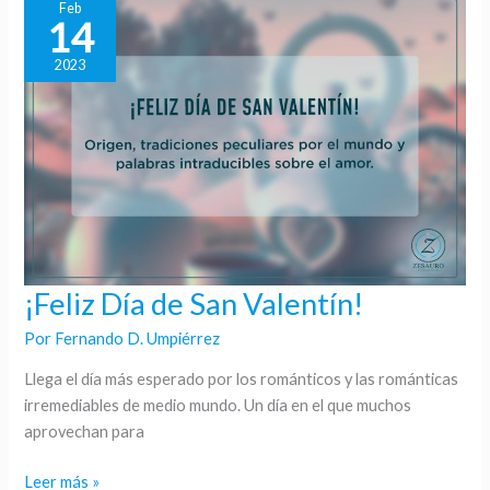
Feb
14
2023
¡Feliz Día de San Valentín!
¡Feliz
Día
Por
Fernando D. Umpiérrez
de
San
Llega el día más esperado por los románticos y las románticas
Valentín!
irremediables de medio mundo. Un día en el que muchos
aprovechan para
Leer más »