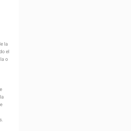
e la
do el
la o
e
la
de
s.