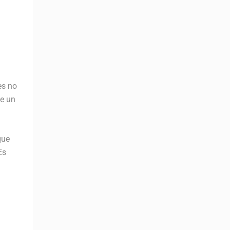
es no
de un
que
Es