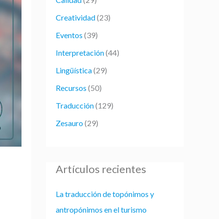
p
Creatividad
(23)
o
r
Eventos
(39)
:
Interpretación
(44)
Lingüística
(29)
Recursos
(50)
Traducción
(129)
Zesauro
(29)
Artículos recientes
La traducción de topónimos y
antropónimos en el turismo