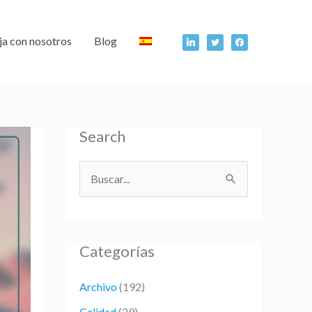
linkedin
twitter
facebook
ja con nosotros
Blog
Search
B
u
s
Categorías
c
a
Archivo
(192)
r
Calidad
(29)