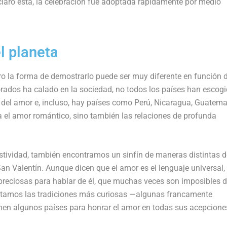
 claro está, la celebración fue adoptada rápidamente por medio
l planeta
o la forma de demostrarlo puede ser muy diferente en función d
orados ha calado en la sociedad, no todos los países han escogi
o del amor e, incluso, hay países como Perú, Nicaragua, Guatema
a el amor romántico, sino también las relaciones de profunda
festividad, también encontramos un sinfín de maneras distintas d
an Valentín. Aunque dicen que el amor es el lenguaje universal, 
reciosas para hablar de él, que muchas veces son imposibles 
ntamos las tradiciones más curiosas —algunas francamente
nen algunos países para honrar el amor en todas sus acepcione