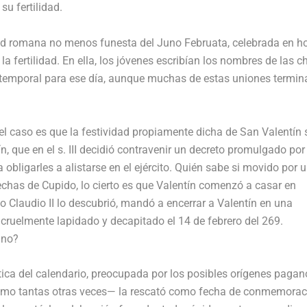
su fertilidad.
idad romana no menos funesta del Juno Februata, celebrada en h
la fertilidad. En ella, los jóvenes escribían los nombres de las c
ja temporal para ese día, aunque muchas de estas uniones termi
 caso es que la festividad propiamente dicha de San Valentín s
que en el s. III decidió contravenir un decreto promulgado por
 obligarles a alistarse en el ejército. Quién sabe si movido por 
chas de Cupido, lo cierto es que Valentín comenzó a casar en
 Claudio II lo descubrió, mandó a encerrar a Valentín en una
ruelmente lapidado y decapitado el 14 de febrero del 269.
 no?
tica del calendario, preocupada por los posibles orígenes pagan
—como tantas otras veces— la rescató como fecha de conmemorac