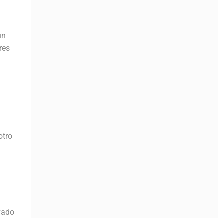
un
res
otro
vado