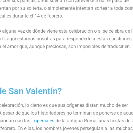
on sus parejas, otros sueñan con atreverse a dar el paso de
tan por su soltería, o simplemente intentan sortear a toda cost
les durante el 14 de febrero.
 alguna vez de dónde viene esta celebración o si se celebra de l
ti, aquí estamos nosotras para responderte a estas cuestiones,
 el amor que, aunque preciosas, son imposibles de traducir en
 de San Valentín?
celebración, lo cierto es que sus orígenes distan mucho de ser
 A pesar de que
los historiadores no terminan de ponerse de acu
acionan con las
Lupercales
de la antigua Roma, unas fiestas de 
de febrero. En ellas, los hombres jóvenes perseguían a las mucha