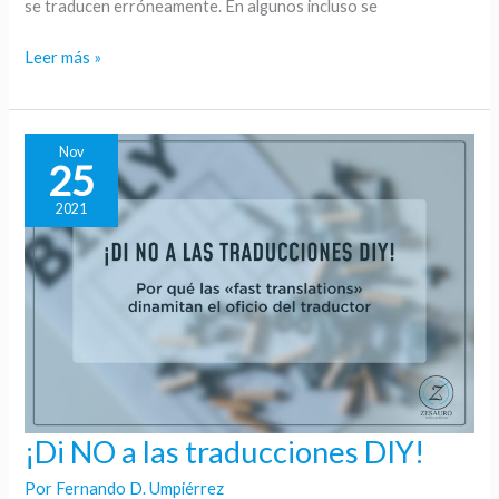
se traducen erróneamente. En algunos incluso se
subsidiary
Leer más »
Nov
25
2021
¡Di NO a las traducciones DIY!
¡Di
NO
Por
Fernando D. Umpiérrez
a