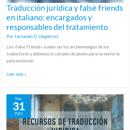
Traducción jurídica y false friends
Traducción
jurídica
en italiano: encargados y
y
responsables del tratamiento
false
friends
Por
Fernando D. Umpiérrez
en
Los «false Friends» suelen ser los archienemigos de los
italiano:
traductores y debemos ir con pies de plomo para no meter la
encargados
pata metiendo
y
responsables
Leer más »
del
tratamiento
Mar
31
2021