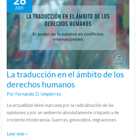
28
2025
La traducción en el ámbito de los
La
traducción
derechos humanos
en
Por
Fernando D. Umpiérrez
el
ámbito
La actualidad viene marcada por la radicalización de las
de
opiniones y por un ambiente absolutamente crispado y de
los
creciente intolerancia. Guerras, genocidios, migraciones
derechos
humanos
Leer más »