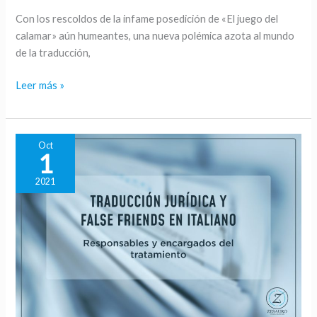
las
Con los rescoldos de la infame posedición de «El juego del
traducciones
calamar» aún humeantes, una nueva polémica azota al mundo
DIY!
de la traducción,
Leer más »
Oct
1
2021