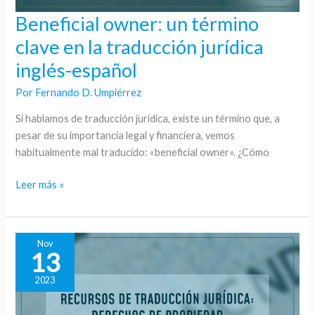
Beneficial owner: un término
Beneficial
owner:
clave en la traducción jurídica
un
inglés-español
término
clave
Por
Fernando D. Umpiérrez
en
Si hablamos de traducción jurídica, existe un término que, a
la
pesar de su importancia legal y financiera, vemos
traducción
habitualmente mal traducido: «beneficial owner». ¿Cómo
jurídica
inglés-
Leer más »
español
Nov
13
2023