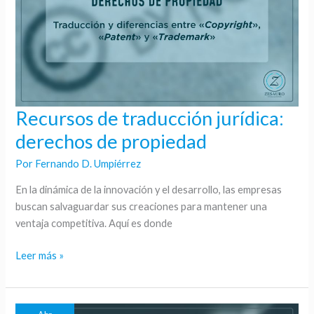
Recursos de traducción jurídica:
Recursos
de
derechos de propiedad
traducción
Por
Fernando D. Umpiérrez
jurídica:
derechos
En la dinámica de la innovación y el desarrollo, las empresas
de
buscan salvaguardar sus creaciones para mantener una
propiedad
ventaja competitiva. Aquí es donde
Leer más »