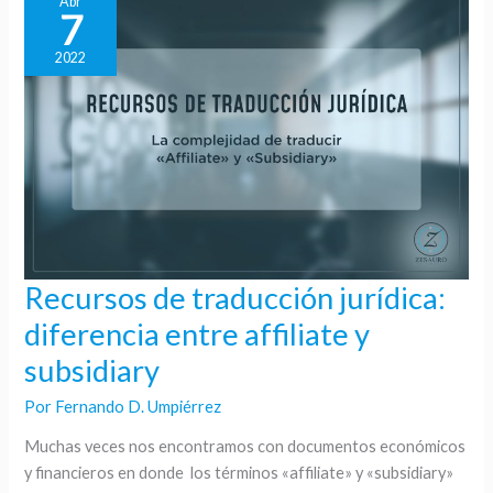
Abr
7
2022
Recursos de traducción jurídica:
Recursos
de
diferencia entre affiliate y
traducción
subsidiary
jurídica:
diferencia
Por
Fernando D. Umpiérrez
entre
Muchas veces nos encontramos con documentos económicos
affiliate
y financieros en donde los términos «affiliate» y «subsidiary»
y