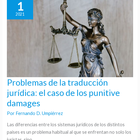
1
2021
Problemas de la traducción
Problemas
de
jurídica: el caso de los punitive
la
damages
traducción
jurídica:
Por
Fernando D. Umpiérrez
el
Las diferencias entre los sistemas jurídicos de los distintos
caso
países es un problema habitual al que se enfrentan no solo los
de
juristas, sino