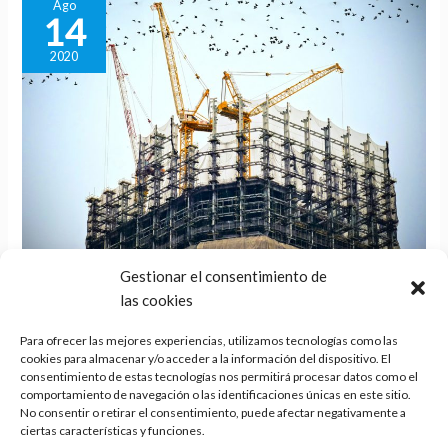
Ago
14
2020
¿Qué es la promoción delegada y
¿Qué
Gestionar el consentimiento de
es
las cookies
cuáles son sus equivalencias en
la
inglés?
promoción
Para ofrecer las mejores experiencias, utilizamos tecnologías como las
cookies para almacenar y/o acceder a la información del dispositivo. El
delegada
Por
Fernando D. Umpiérrez
consentimiento de estas tecnologías nos permitirá procesar datos como el
y
comportamiento de navegación o las identificaciones únicas en este sitio.
La promoción delegada relacionada con la actividad
cuáles
No consentir o retirar el consentimiento, puede afectar negativamente a
ciertas características y funciones.
inmobiliaria es un término jurídico que puede llegar a ser
son