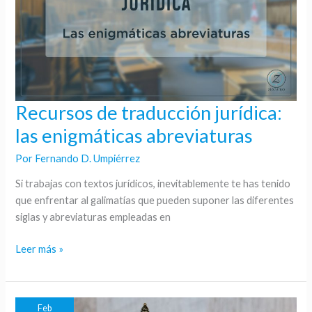
Recursos de traducción jurídica:
Recursos
de
las enigmáticas abreviaturas
traducción
Por
Fernando D. Umpiérrez
jurídica:
las
Si trabajas con textos jurídicos, inevitablemente te has tenido
enigmáticas
que enfrentar al galimatías que pueden suponer las diferentes
abreviaturas
siglas y abreviaturas empleadas en
Leer más »
Feb