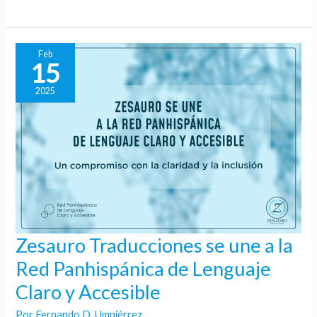
Feb
15
2025
Zesauro Traducciones se une a la
Zesauro
Traducciones
Red Panhispánica de Lenguaje
se
Claro y Accesible
une
a
Por
Fernando D. Umpiérrez