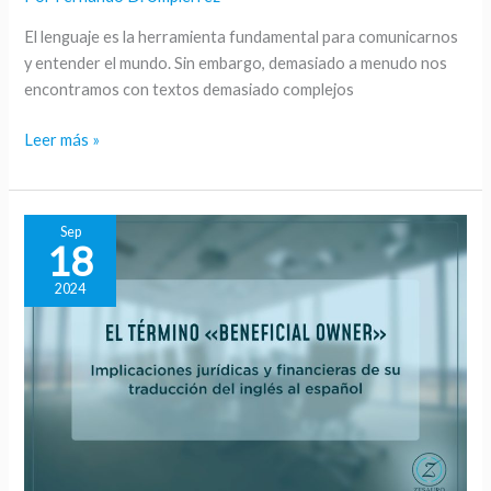
la
El lenguaje es la herramienta fundamental para comunicarnos
Red
y entender el mundo. Sin embargo, demasiado a menudo nos
Panhispánica
encontramos con textos demasiado complejos
de
Lenguaje
Leer más »
Claro
y
Accesible
Sep
18
2024