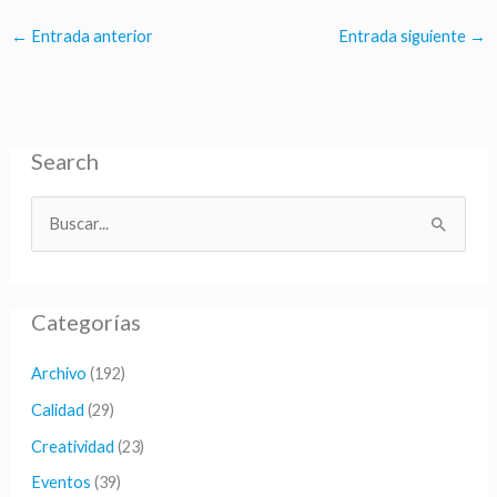
←
Entrada anterior
Entrada siguiente
→
Search
B
u
s
Categorías
c
a
Archivo
(192)
r
Calidad
(29)
p
Creatividad
(23)
o
Eventos
(39)
r