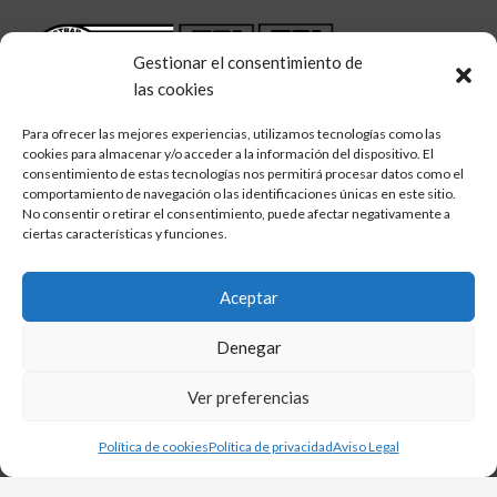
Gestionar el consentimiento de
las cookies
Para ofrecer las mejores experiencias, utilizamos tecnologías como las
cookies para almacenar y/o acceder a la información del dispositivo. El
consentimiento de estas tecnologías nos permitirá procesar datos como el
comportamiento de navegación o las identificaciones únicas en este sitio.
No consentir o retirar el consentimiento, puede afectar negativamente a
linkedin
twitter
facebook
Síguenos en:
ciertas características y funciones.
Aceptar
Denegar
Aviso legal
Política de calidad
Ver preferencias
Política de cookies
Política de privacidad
Política de cookies
Política de privacidad
Aviso Legal