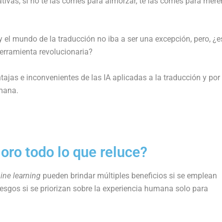
mativas; si no te las comes para almorzar, te las comes para mer
el mundo de la traducción no iba a ser una excepción, pero, ¿e
erramienta revolucionaria?
tajas e inconvenientes de las IA aplicadas a la traducción y por
umana.
 oro todo lo que reluce?
ne learning
pueden brindar múltiples beneficios si se emplean
sgos si se priorizan sobre la experiencia humana solo para