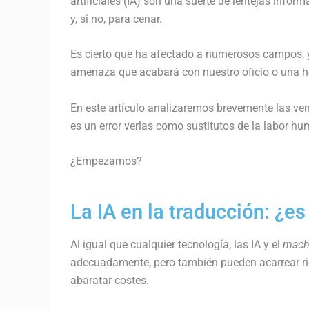
artificiales (IA) son una suerte de lentejas infor
y, si no, para cenar.
Es cierto que ha afectado a numerosos campos, y 
amenaza que acabará con nuestro oficio o una h
En este artículo analizaremos brevemente las ven
es un error verlas como sustitutos de la labor h
¿Empezamos?
La IA en la traducción: ¿es
Al igual que cualquier tecnología, las IA y el
machi
adecuadamente, pero también pueden acarrear rie
abaratar costes.