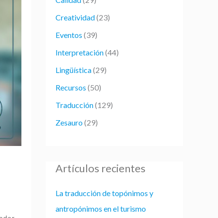
p
Creatividad
(23)
o
r
Eventos
(39)
:
Interpretación
(44)
Lingüística
(29)
Recursos
(50)
Traducción
(129)
Zesauro
(29)
Artículos recientes
La traducción de topónimos y
antropónimos en el turismo