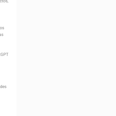
ctos,
los
as
atGPT
udes