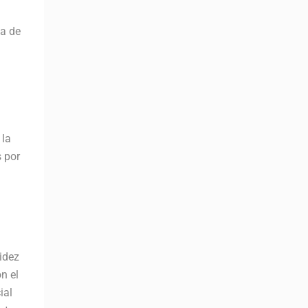
ta de
 la
 por
pidez
n el
ial