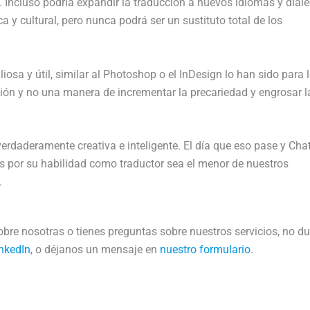
 Incluso podría expandir la traducción a nuevos idiomas y diale
a y cultural, pero nunca podrá ser un sustituto total de los
liosa y útil, similar al Photoshop o el InDesign lo han sido para 
ación y no una manera de incrementar la precariedad y engrosar l
verdaderamente creativa e inteligente. El día que eso pase y Ch
s por su habilidad como traductor sea el menor de nuestros
.
bre nosotras o tienes preguntas sobre nuestros servicios, no d
nkedIn
, o déjanos un mensaje en
nuestro formulario
.