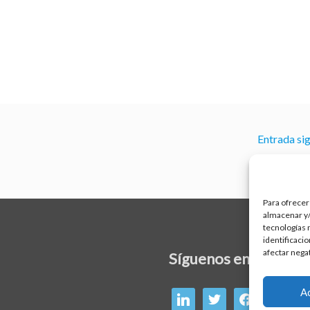
Entrada si
Para ofrecer
almacenar y/
tecnologías 
identificaci
afectar nega
linkedin
twitter
facebook
Síguenos en:
A