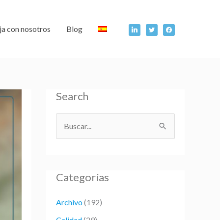
linkedin
twitter
facebook
ja con nosotros
Blog
Search
B
u
s
Categorías
c
a
Archivo
(192)
r
Calidad
(29)