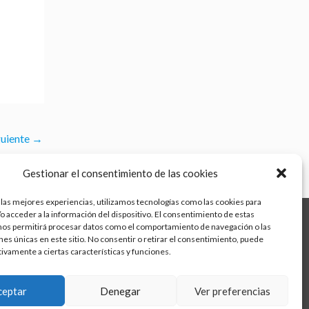
guiente
→
Gestionar el consentimiento de las cookies
 las mejores experiencias, utilizamos tecnologías como las cookies para
o acceder a la información del dispositivo. El consentimiento de estas
nos permitirá procesar datos como el comportamiento de navegación o las
ones únicas en este sitio. No consentir o retirar el consentimiento, puede
tivamente a ciertas características y funciones.
Aviso legal
Política de calidad
Política de cookies
ceptar
Denegar
Ver preferencias
Política de privacidad