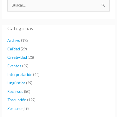
B
u
s
Categorías
c
a
Archivo
(192)
r
Calidad
(29)
p
Creatividad
(23)
o
Eventos
(39)
r
Interpretación
(44)
:
Lingüística
(29)
Recursos
(50)
Traducción
(129)
Zesauro
(29)