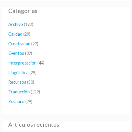
s
Categorías
c
a
Archivo
(192)
r
Calidad
(29)
p
Creatividad
(23)
o
Eventos
(39)
r
Interpretación
(44)
:
Lingüística
(29)
Recursos
(50)
Traducción
(129)
Zesauro
(29)
Artículos recientes