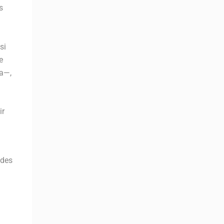
s
si
e
da—,
ir
udes