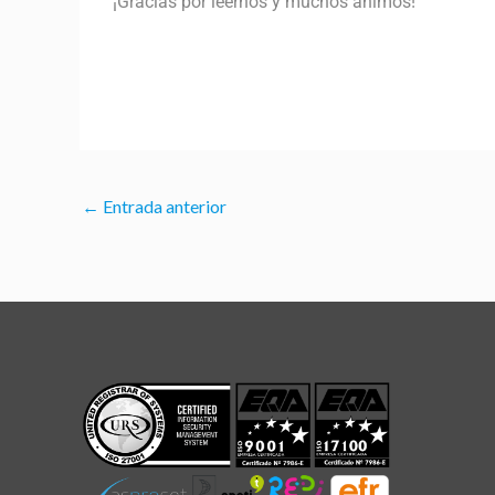
¡Gracias por leernos y muchos ánimos!
←
Entrada anterior