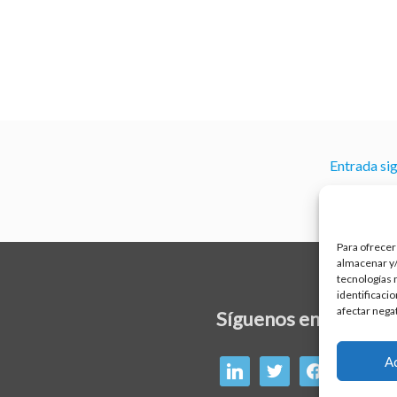
Entrada si
Para ofrecer
almacenar y/
tecnologías 
identificaci
afectar nega
linkedin
twitter
facebook
Síguenos en:
A