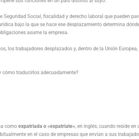
mpeñe sus funciones en un país distinto al suyo.
e Seguridad Social, fiscalidad y derecho laboral que pueden par
jurídica bajo la que se hace ese desplazamiento determina dónd
 obligaciones asume la empresa.
os, los trabajadores desplazados y, dentro de la Unión Europea, 
 y cómo traducirlos adecuadamente?
ona como
expatriada o «expatriate»
, en inglés, cuando reside en 
 habitualmente en el caso de empresas que envían a sus trabajado