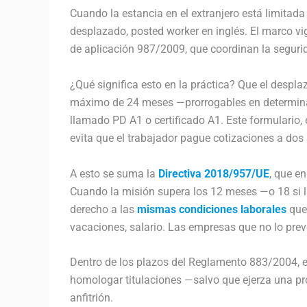
Cuando la estancia en el extranjero está limitada 
desplazado, posted worker en inglés. El marco v
de aplicación 987/2009, que coordinan la seguri
¿Qué significa esto en la práctica? Que el despl
máximo de 24 meses —prorrogables en determina
llamado PD A1 o certificado A1. Este formulario,
evita que el trabajador pague cotizaciones a dos 
A esto se suma la
Directiva 2018/957/UE
, que e
Cuando la misión supera los 12 meses —o 18 si l
derecho a las
mismas condiciones laborales
que 
vacaciones, salario. Las empresas que no lo prev
Dentro de los plazos del Reglamento 883/2004, el
homologar titulaciones —salvo que ejerza una pro
anfitrión.