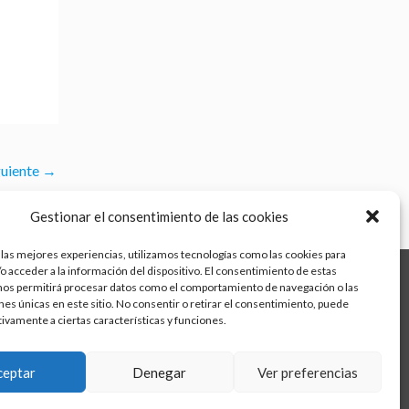
guiente
→
Gestionar el consentimiento de las cookies
 las mejores experiencias, utilizamos tecnologías como las cookies para
o acceder a la información del dispositivo. El consentimiento de estas
nos permitirá procesar datos como el comportamiento de navegación o las
ones únicas en este sitio. No consentir o retirar el consentimiento, puede
tivamente a ciertas características y funciones.
Aviso legal
Política de calidad
Política de cookies
ceptar
Denegar
Ver preferencias
Política de privacidad