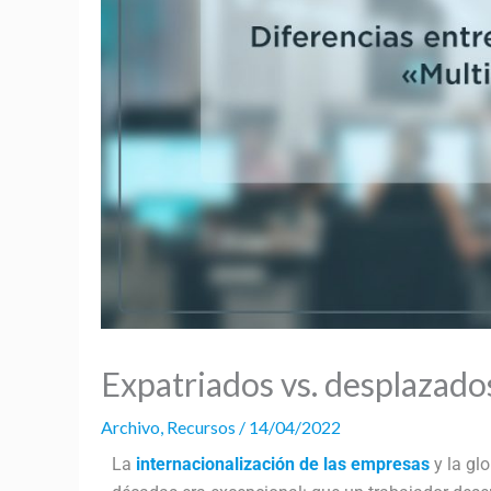
Expatriados vs. desplazados
Archivo
,
Recursos
/
14/04/2022
La
internacionalización de las empresas
y la gl