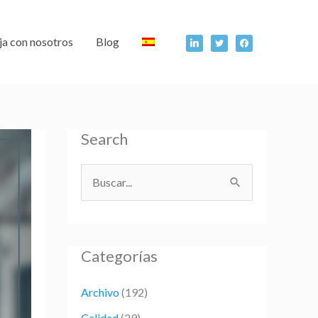
linkedin
twitter
facebook
ja con nosotros
Blog
Search
B
u
s
Categorías
c
a
Archivo
(192)
r
Calidad
(29)