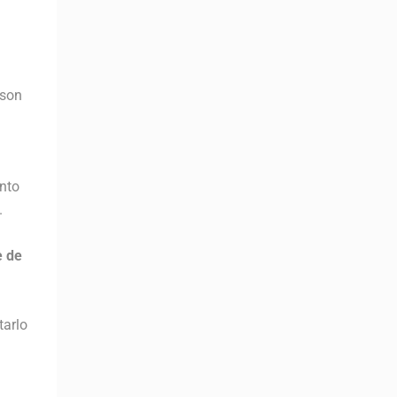
son
nto
.
 de
tarlo