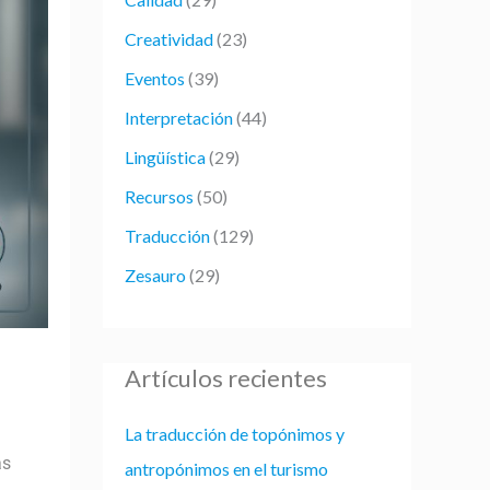
p
Creatividad
(23)
o
r
Eventos
(39)
:
Interpretación
(44)
Lingüística
(29)
Recursos
(50)
Traducción
(129)
Zesauro
(29)
Artículos recientes
La traducción de topónimos y
as
antropónimos en el turismo