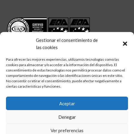
Gestionar el consentimiento de
las cookies
Para ofrecer las mejores experiencias, utilizamos tecnologías como las
cookies para almacenar y/o acceder a la información del dispositivo. El
linkedin
twitter
facebook
Síguenos en:
consentimiento de estas tecnologías nos permitirá procesar datos como el
comportamiento de navegación o las identificaciones únicas en este sitio.
No consentir o retirar el consentimiento, puede afectar negativamente a
ciertas características y funciones.
Aceptar
Aviso legal
Denegar
Política de calidad
Política de cookies
Ver preferencias
Política de privacidad