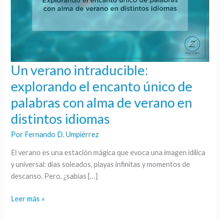
Un verano intraducible:
Un
verano
explorando el encanto único de
intraducible:
palabras con alma de verano en
explorando
el
distintos idiomas
encanto
Por
Fernando D. Umpiérrez
único
de
El verano es una estación mágica que evoca una imagen idílica
palabras
y universal: días soleados, playas infinitas y momentos de
con
descanso. Pero, ¿sabías […]
alma
de
Leer más »
verano