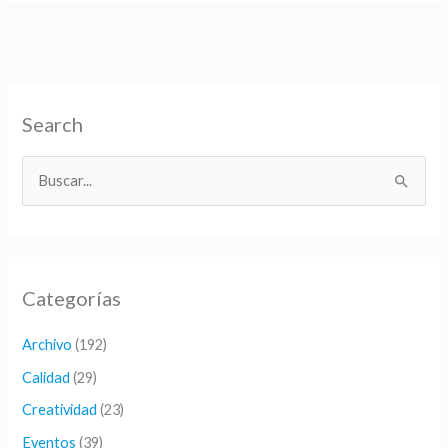
en
distintos
idiomas
Search
B
u
s
c
Categorías
a
r
Archivo
(192)
p
Calidad
(29)
o
Creatividad
(23)
r
Eventos
(39)
: