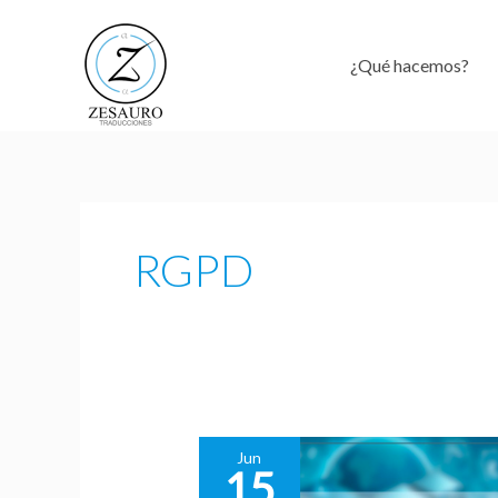
Ir
al
¿Qué hacemos?
contenido
RGPD
Jun
15