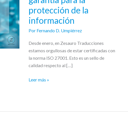
27001:
protección de la
la
garantía
información
para
Por
Fernando D. Umpiérrez
la
protección
Desde enero, en Zesauro Traducciones
de
estamos orgullosas de estar certificadas con
la
la norma ISO 27001. Esto es un sello de
información
calidad respecto al […]
Leer más »