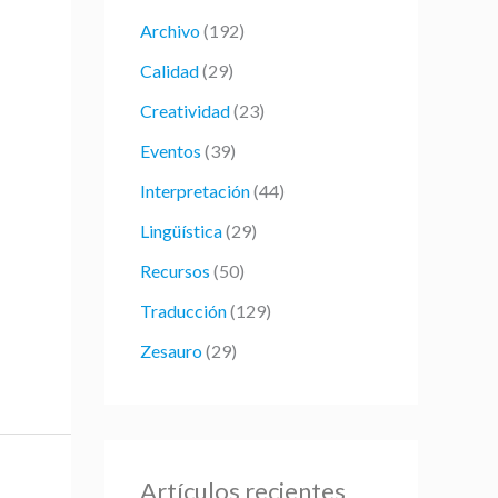
r
Archivo
(192)
p
Calidad
(29)
o
Creatividad
(23)
r
:
Eventos
(39)
Interpretación
(44)
Lingüística
(29)
Recursos
(50)
Traducción
(129)
Zesauro
(29)
Artículos recientes