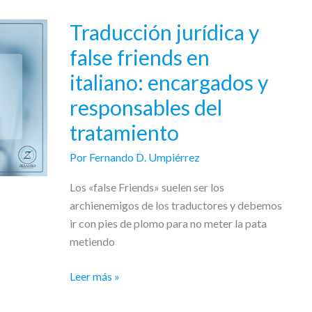
Traducción jurídica y
Traducción
jurídica
false friends en
y
italiano: encargados y
false
friends
responsables del
en
tratamiento
italiano:
encargados
Por
Fernando D. Umpiérrez
y
Los «false Friends» suelen ser los
responsables
archienemigos de los traductores y debemos
del
ir con pies de plomo para no meter la pata
tratamiento
metiendo
Leer más »