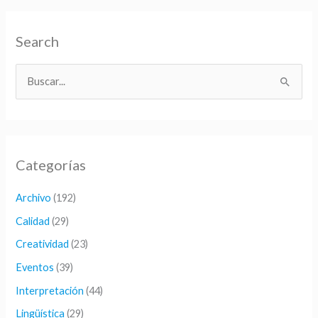
Search
B
u
s
c
Categorías
a
r
Archivo
(192)
p
Calidad
(29)
o
Creatividad
(23)
r
Eventos
(39)
:
Interpretación
(44)
Lingüística
(29)