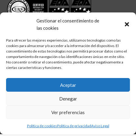
Gestionar el consentimiento de
las cookies
Para ofrecer las mejores experiencias, utilizamos tecnologías como las
cookies para almacenar y/o acceder a la información del dispositivo. El
linkedin
twitter
facebook
Síguenos en:
consentimiento de estas tecnologías nos permitirá procesar datos como el
comportamiento de navegación o las identificaciones únicas en este sitio.
No consentir o retirar el consentimiento, puede afectar negativamente a
ciertas características y funciones.
Aceptar
Aviso legal
Denegar
Política de calidad
Política de cookies
Ver preferencias
Política de privacidad
Política de cookies
Política de privacidad
Aviso Legal