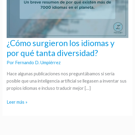
¿Cómo surgieron los idiomas y
¿Cómo
surgieron
por qué tanta diversidad?
los
Por
Fernando D. Umpiérrez
idiomas
y
Hace algunas publicaciones nos preguntábamos si sería
por
posible que una inteligencia artificial se llegasen a inventar sus
qué
propios idiomas e incluso traducir mejor […]
tanta
diversidad?
Leer más »