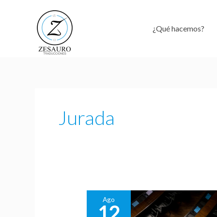
Ir
al
¿Qué hacemos?
contenido
Jurada
Ago
12