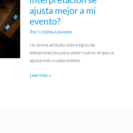
de
ajusta mejor a mi
interpretación
se
evento?
ajusta
Por
Cristina Llorente
mejor
a
Un breve artículo sobre tipos de
mi
interpretación para saber cuál es el que se
evento?
ajusta más a cada evento.
Leer más »