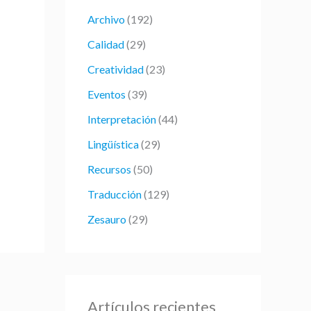
r
Archivo
(192)
p
Calidad
(29)
o
Creatividad
(23)
r
:
Eventos
(39)
Interpretación
(44)
Lingüística
(29)
Recursos
(50)
Traducción
(129)
Zesauro
(29)
Artículos recientes