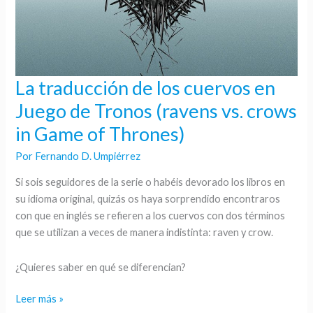
La traducción de los cuervos en
La
traducción
Juego de Tronos (ravens vs. crows
de
in Game of Thrones)
los
cuervos
Por
Fernando D. Umpiérrez
en
Si sois seguidores de la serie o habéis devorado los libros en
Juego
su idioma original, quizás os haya sorprendido encontraros
de
con que en inglés se refieren a los cuervos con dos términos
Tronos
que se utilizan a veces de manera indistinta: raven y crow.
(ravens
vs.
¿Quieres saber en qué se diferencian?
crows
in
Leer más »
Game