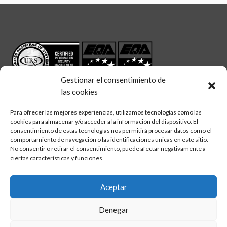
Gestionar el consentimiento de
las cookies
Para ofrecer las mejores experiencias, utilizamos tecnologías como las
cookies para almacenar y/o acceder a la información del dispositivo. El
linkedin
twitter
facebook
Síguenos en:
consentimiento de estas tecnologías nos permitirá procesar datos como el
comportamiento de navegación o las identificaciones únicas en este sitio.
No consentir o retirar el consentimiento, puede afectar negativamente a
ciertas características y funciones.
Aceptar
Aviso legal
Denegar
Política de calidad
Política de cookies