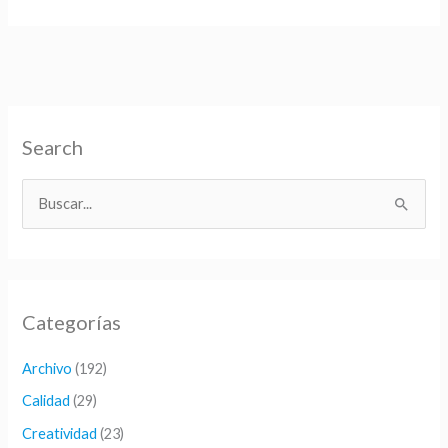
of
Thrones)
Search
B
u
s
c
Categorías
a
r
Archivo
(192)
p
Calidad
(29)
o
Creatividad
(23)
r