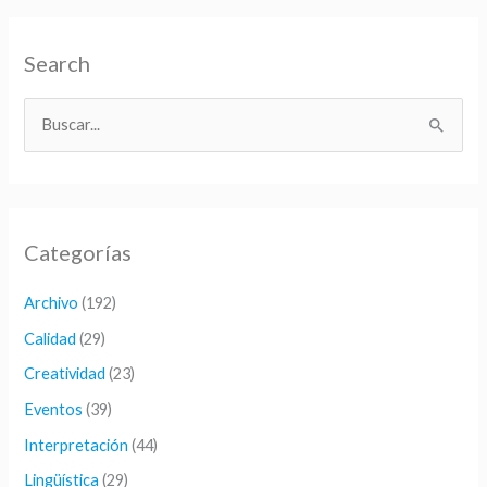
Search
B
u
s
c
Categorías
a
r
Archivo
(192)
p
Calidad
(29)
o
Creatividad
(23)
r
Eventos
(39)
:
Interpretación
(44)
Lingüística
(29)