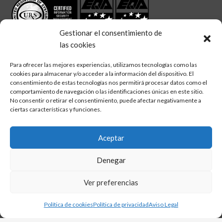
Gestionar el consentimiento de
las cookies
Para ofrecer las mejores experiencias, utilizamos tecnologías como las
cookies para almacenar y/o acceder a la información del dispositivo. El
linkedin
twitter
facebook
consentimiento de estas tecnologías nos permitirá procesar datos como el
Síguenos en:
comportamiento de navegación o las identificaciones únicas en este sitio.
No consentir o retirar el consentimiento, puede afectar negativamente a
ciertas características y funciones.
Aceptar
Aviso legal
Denegar
Política de calidad
Política de cookies
Ver preferencias
Política de privacidad
Política de cookies
Política de privacidad
Aviso Legal