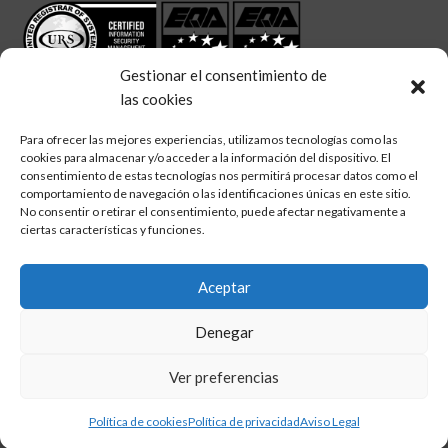
Gestionar el consentimiento de
las cookies
Para ofrecer las mejores experiencias, utilizamos tecnologías como las
cookies para almacenar y/o acceder a la información del dispositivo. El
linkedin
twitter
facebook
consentimiento de estas tecnologías nos permitirá procesar datos como el
Síguenos en:
comportamiento de navegación o las identificaciones únicas en este sitio.
No consentir o retirar el consentimiento, puede afectar negativamente a
ciertas características y funciones.
Aceptar
Aviso legal
Denegar
Política de calidad
Política de cookies
Ver preferencias
Política de privacidad
Política de cookies
Política de privacidad
Aviso Legal