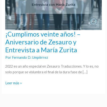
¡Cumplimos veinte años! –
¡Cumplimos
veinte
Aniversario de Zesauro y
años!
Entrevista a María Zurita
–
Aniversario
Por
Fernando D. Umpiérrez
de
2022 es un año especial en Zesauro Traducciones. Y lo es, no
Zesauro
solo porque se vislumbra el final de la dura fase de […]
y
Entrevista
Leer más »
a
María
Zurita