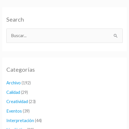
Search
B
u
s
c
Categorías
a
r
Archivo
(192)
p
Calidad
(29)
o
Creatividad
(23)
r
Eventos
(39)
:
Interpretación
(44)