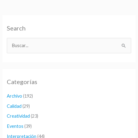
Search
B
u
s
c
Categorías
a
r
Archivo
(192)
p
Calidad
(29)
o
Creatividad
(23)
r
Eventos
(39)
:
Interpretación
(44)