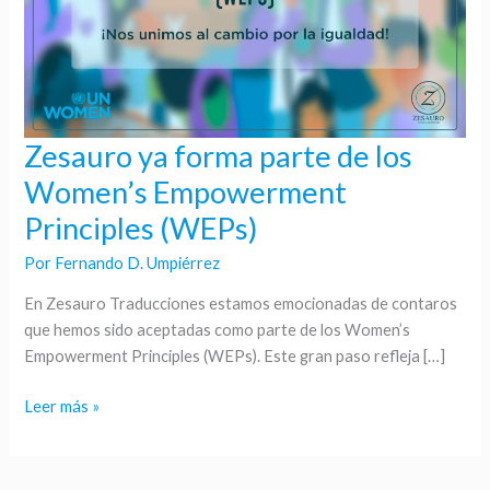
Zesauro ya forma parte de los
Zesauro
ya
Women’s Empowerment
forma
Principles (WEPs)
parte
de
Por
Fernando D. Umpiérrez
los
En Zesauro Traducciones estamos emocionadas de contaros
Women’s
que hemos sido aceptadas como parte de los Women’s
Empowerment
Empowerment Principles (WEPs). Este gran paso refleja […]
Principles
(WEPs)
Leer más »