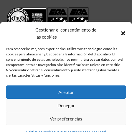
Gestionar el consentimiento de
las cookies
Para ofrecer las mejores experiencias, utilizamos tecnologías como las
cookies para almacenar y/o acceder a la información del dispositivo. El
linkedin
twitter
facebook
Síguenos en:
consentimiento de estas tecnologías nos permitirá procesar datos como el
comportamiento de navegación o las identificaciones únicas en este sitio.
No consentir o retirar el consentimiento, puede afectar negativamente a
ciertas características y funciones.
Aceptar
Aviso legal
Denegar
Política de calidad
Política de cookies
Ver preferencias
Política de privacidad
Política de cookies
Política de privacidad
Aviso Legal