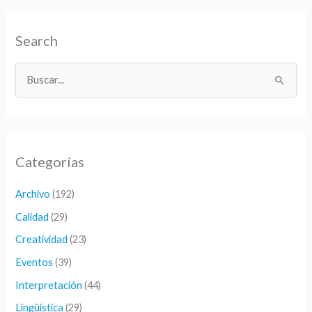
Search
B
u
s
c
Categorías
a
r
Archivo
(192)
p
Calidad
(29)
o
Creatividad
(23)
r
Eventos
(39)
:
Interpretación
(44)
Lingüística
(29)