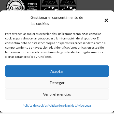
Gestionar el consentimiento de
las cookies
Para ofrecer las mejores experiencias, utilizamos tecnologías como las
cookies para almacenar y/o acceder a la información del dispositivo. El
linkedin
twitter
facebook
Síguenos en:
consentimiento de estas tecnologías nos permitirá procesar datos como el
comportamiento de navegación o las identificaciones únicas en este sitio.
No consentir o retirar el consentimiento, puede afectar negativamente a
ciertas características y funciones.
Aceptar
Aviso legal
Denegar
Política de calidad
Política de cookies
Ver preferencias
Política de privacidad
Política de cookies
Política de privacidad
Aviso Legal