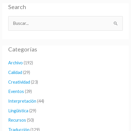
Search
B
u
s
Categorías
c
a
Archivo
(192)
r
Calidad
(29)
p
Creatividad
(23)
o
Eventos
(39)
r
Interpretación
(44)
:
Lingüística
(29)
Recursos
(50)
Traducción
(129)