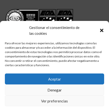
Gestionar el consentimiento de
las cookies
Para ofrecer las mejores experiencias, utilizamos tecnologías como las
cookies para almacenar y/o acceder a la información del dispositivo. El
linkedin
twitter
facebook
Síguenos en:
consentimiento de estas tecnologías nos permitirá procesar datos como el
comportamiento de navegación o las identificaciones únicas en este sitio.
No consentir o retirar el consentimiento, puede afectar negativamente a
ciertas características y funciones.
Aceptar
Aviso legal
Denegar
Política de calidad
Política de cookies
Ver preferencias
Política de privacidad