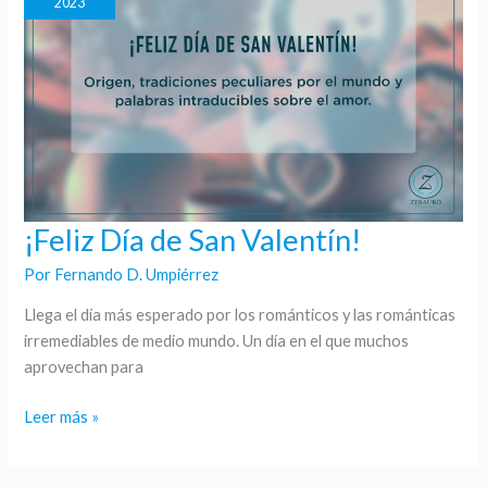
2023
¡Feliz Día de San Valentín!
¡Feliz
Día
Por
Fernando D. Umpiérrez
de
San
Llega el día más esperado por los románticos y las románticas
Valentín!
irremediables de medio mundo. Un día en el que muchos
aprovechan para
Leer más »