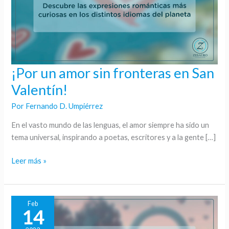
¡Por un amor sin fronteras en San
¡Por
un
Valentín!
amor
Por
Fernando D. Umpiérrez
sin
fronteras
En el vasto mundo de las lenguas, el amor siempre ha sido un
en
tema universal, inspirando a poetas, escritores y a la gente […]
San
Valentín!
Leer más »
Feb
14