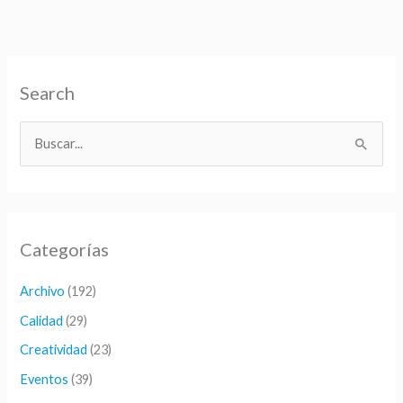
Search
B
u
s
c
Categorías
a
r
Archivo
(192)
p
Calidad
(29)
o
Creatividad
(23)
r
Eventos
(39)
: