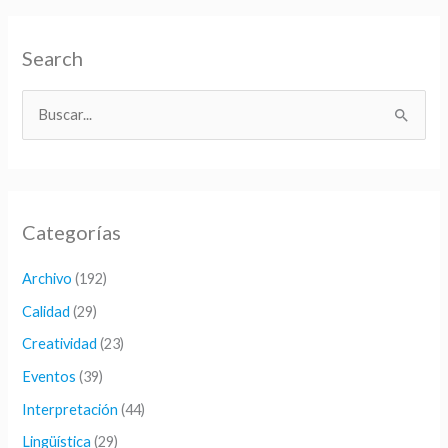
Search
B
u
s
c
Categorías
a
r
Archivo
(192)
p
Calidad
(29)
o
Creatividad
(23)
r
Eventos
(39)
:
Interpretación
(44)
Lingüística
(29)