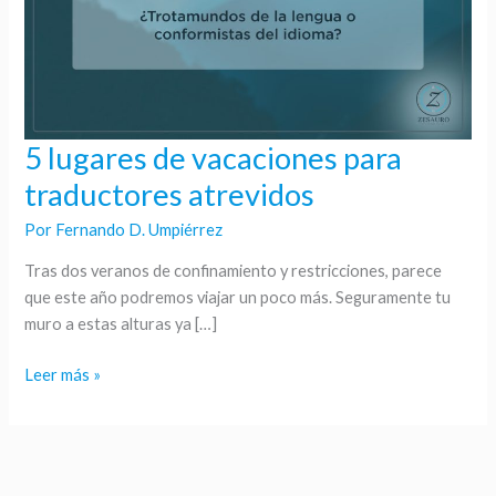
5 lugares de vacaciones para
5
lugares
traductores atrevidos
de
Por
Fernando D. Umpiérrez
vacaciones
para
Tras dos veranos de confinamiento y restricciones, parece
traductores
que este año podremos viajar un poco más. Seguramente tu
atrevidos
muro a estas alturas ya […]
Leer más »