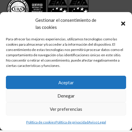
Gestionar el consentimiento de
las cookies
Para ofrecer las mejores experiencias, utilizamos tecnologías como las
cookies para almacenar y/o acceder a la información del dispositivo. El
linkedin
twitter
facebook
Síguenos en:
consentimiento de estas tecnologías nos permitirá procesar datos como el
comportamiento de navegación o las identificaciones únicas en este sitio.
No consentir o retirar el consentimiento, puede afectar negativamente a
ciertas características y funciones.
Aceptar
Aviso legal
Denegar
Política de calidad
Política de cookies
Ver preferencias
Política de privacidad
Política de cookies
Política de privacidad
Aviso Legal