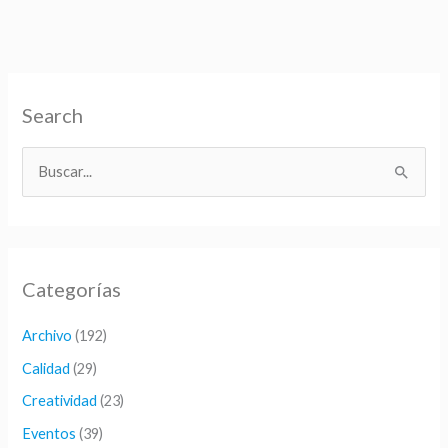
tecnológica
Search
B
u
s
c
Categorías
a
r
Archivo
(192)
p
Calidad
(29)
o
Creatividad
(23)
r
Eventos
(39)
: