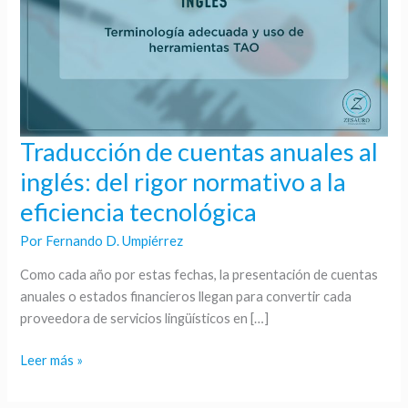
Traducción de cuentas anuales al
Traducción
de
inglés: del rigor normativo a la
cuentas
eficiencia tecnológica
anuales
al
Por
Fernando D. Umpiérrez
inglés:
Como cada año por estas fechas, la presentación de cuentas
del
anuales o estados financieros llegan para convertir cada
rigor
proveedora de servicios lingüísticos en […]
normativo
a
Leer más »
la
eficiencia