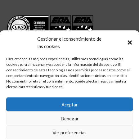
Gestionar el consentimiento de
las cookies
Para ofrecer las mejores experiencias, utilizamos tecnologías como las
cookies para almacenar y/o acceder a la información del dispositivo. El
linkedin
twitter
facebook
Síguenos en:
consentimiento de estas tecnologías nos permitirá procesar datos como el
comportamiento de navegación o las identificaciones únicas en este sitio.
No consentir o retirar el consentimiento, puede afectar negativamente a
ciertas características y funciones.
Aceptar
Aviso legal
Denegar
Política de calidad
Política de cookies
Ver preferencias
Política de privacidad