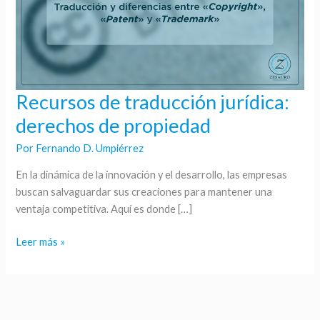
Recursos de traducción jurídica:
Recursos
de
derechos de propiedad
traducción
Por
Fernando D. Umpiérrez
jurídica:
derechos
En la dinámica de la innovación y el desarrollo, las empresas
de
buscan salvaguardar sus creaciones para mantener una
propiedad
ventaja competitiva. Aquí es donde […]
Leer más »