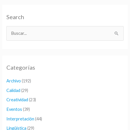
Search
B
u
s
c
Categorías
a
r
Archivo
(192)
p
Calidad
(29)
o
Creatividad
(23)
r
Eventos
(39)
:
Interpretación
(44)
Lingüística
(29)