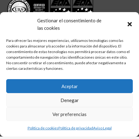
Gestionar el consentimiento de
las cookies
Para ofrecer las mejores experiencias, utilizamos tecnologías como las
cookies para almacenar y/o acceder a la información del dispositivo. El
linkedin
twitter
facebook
consentimiento de estas tecnologías nos permitirá procesar datos como el
Síguenos en:
comportamiento de navegación o las identificaciones únicas en este sitio.
No consentir o retirar el consentimiento, puede afectar negativamente a
ciertas características y funciones.
Aceptar
Aviso legal
Denegar
Política de calidad
Política de cookies
Ver preferencias
Política de privacidad
Política de cookies
Política de privacidad
Aviso Legal