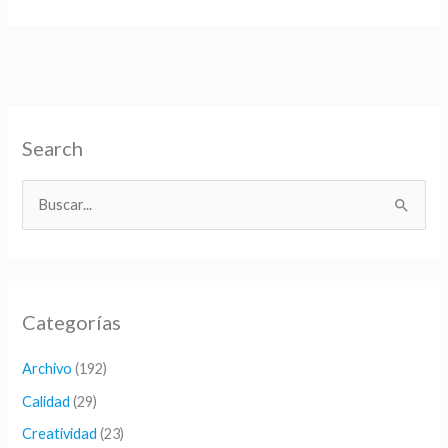
el
estudio
de
ANETI
y
ASPROSET
Search
B
u
s
c
Categorías
a
r
Archivo
(192)
p
Calidad
(29)
o
Creatividad
(23)
r