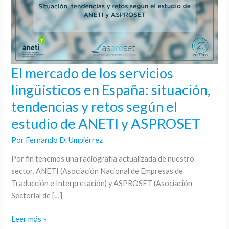
El mercado de los servicios
El
mercado
lingüísticos en España: situación,
de
tendencias y retos según el
los
servicios
estudio de ANETI y ASPROSET
lingüísticos
Por
Fernando D. Umpiérrez
en
España:
Por fin tenemos una radiografía actualizada de nuestro
situación,
sector. ANETI (Asociación Nacional de Empresas de
tendencias
Traducción e Interpretación) y ASPROSET (Asociación
y
Sectorial de […]
retos
según
Leer más »