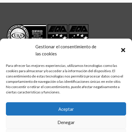
Gestionar el consentimiento de
las cookies
Para ofrecer las mejores experiencias, utilizamos tecnologías como las
cookies para almacenar y/o acceder a la información del dispositivo. El
linkedin
twitter
facebook
Síguenos en:
consentimiento de estas tecnologías nos permitirá procesar datos como el
comportamiento de navegación o las identificaciones únicas en este sitio.
No consentir o retirar el consentimiento, puede afectar negativamente a
ciertas características y funciones.
Aceptar
Aviso legal
Denegar
Política de calidad
Política de cookies