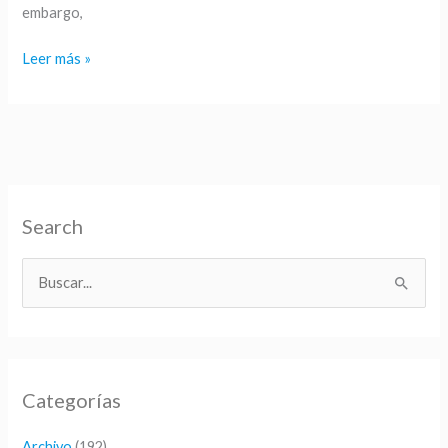
embargo,
fechas
en
Leer más »
japonés
Search
B
u
s
c
Categorías
a
r
Archivo
(192)