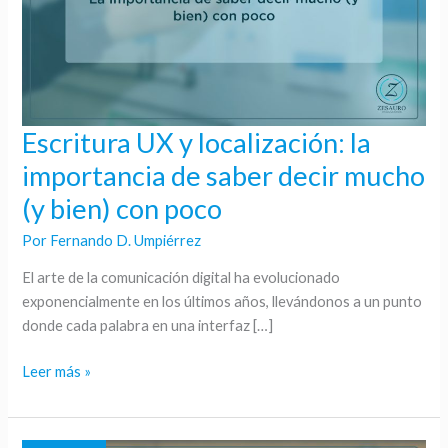
Escritura UX y localización: la
Escritura
UX
importancia de saber decir mucho
y
(y bien) con poco
localización:
la
Por
Fernando D. Umpiérrez
importancia
El arte de la comunicación digital ha evolucionado
de
exponencialmente en los últimos años, llevándonos a un punto
saber
donde cada palabra en una interfaz […]
decir
mucho
Leer más »
(y
bien)
con