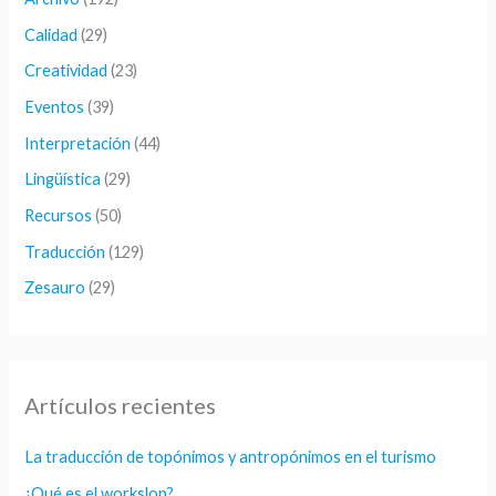
p
Calidad
(29)
o
Creatividad
(23)
r
Eventos
(39)
:
Interpretación
(44)
Lingüística
(29)
Recursos
(50)
Traducción
(129)
Zesauro
(29)
Artículos recientes
La traducción de topónimos y antropónimos en el turismo
¿Qué es el workslop?