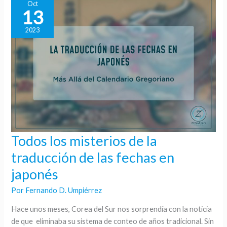
poco
Oct
13
2023
Todos los misterios de la
Todos
los
traducción de las fechas en
misterios
japonés
de
la
Por
Fernando D. Umpiérrez
traducción
Hace unos meses, Corea del Sur nos sorprendía con la noticia
de
de que eliminaba su sistema de conteo de años tradicional. Sin
las