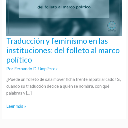
Traducción y feminismo en las
Traducción
y
instituciones: del folleto al marco
feminismo
político
en
las
Por
Fernando D. Umpiérrez
instituciones:
¿Puede un folleto de sala mover ficha frente al patriarcado? Sí,
del
cuando su traducción decide a quién se nombra, con qué
folleto
palabras y […]
al
marco
Leer más »
político