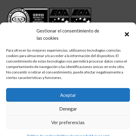
Gestionar el consentimiento de
las cookies
Para ofrecer las mejores experiencias, utilizamos tecnologías como las
cookies para almacenar y/o acceder a la información del dispositivo. El
linkedin
twitter
facebook
Síguenos en:
consentimiento de estas tecnologías nos permitirá procesar datos como el
comportamiento de navegación o las identificaciones únicas en este sitio.
No consentir o retirar el consentimiento, puede afectar negativamente a
ciertas características y funciones.
Aceptar
Aviso legal
Denegar
Política de calidad
Política de cookies
Ver preferencias
Política de privacidad
Política de cookies
Política de privacidad
Aviso Legal