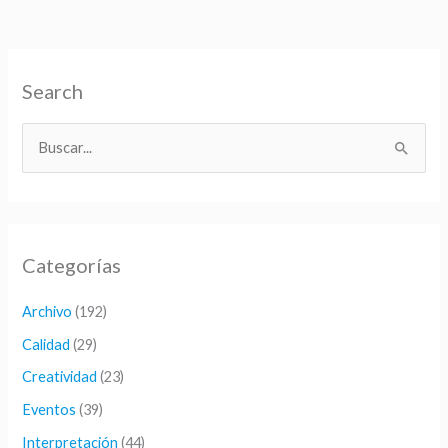
Search
B
u
s
c
Categorías
a
r
Archivo
(192)
p
Calidad
(29)
o
Creatividad
(23)
r
Eventos
(39)
:
Interpretación
(44)