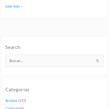
Leer más »
Search
B
u
s
c
Categorías
a
r
Archivo
(192)
p
Calidad
(29)