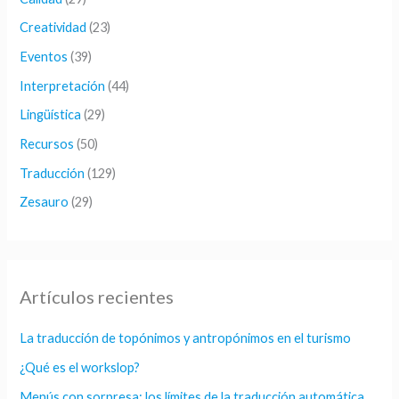
o
Creatividad
(23)
r
Eventos
(39)
:
Interpretación
(44)
Lingüística
(29)
Recursos
(50)
Traducción
(129)
Zesauro
(29)
Artículos recientes
La traducción de topónimos y antropónimos en el turismo
¿Qué es el workslop?
Menús con sorpresa: los límites de la traducción automática