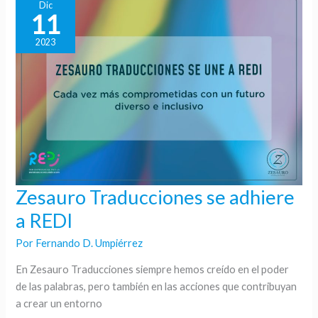
Dic
11
2023
Zesauro Traducciones se adhiere
Zesauro
Traducciones
a REDI
se
Por
Fernando D. Umpiérrez
adhiere
a
En Zesauro Traducciones siempre hemos creído en el poder
REDI
de las palabras, pero también en las acciones que contribuyan
a crear un entorno