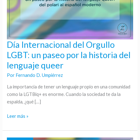
Día Internacional del Orgullo
Día
Internacional
LGBT: un paseo por la historia del
del
lenguaje queer
Orgullo
LGBT:
Por
Fernando D. Umpiérrez
un
La importancia de tener un lenguaje propio en una comunidad
paseo
como la LGTBiq+ es enorme. Cuando la sociedad te da la
por
espalda, ¿qué […]
la
historia
Leer más »
del
lenguaje
queer