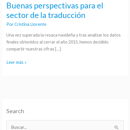
Buenas perspectivas para el
Buenas
perspectivas
sector de la traducción
para
Por
Cristina Llorente
el
sector
Una vez superada la resaca navideña y tras analizar los datos
de
finales obtenidos al cerrar el año 2015, hemos decidido
la
compartir nuestras cifras […]
traducción
Leer más »
Search
B