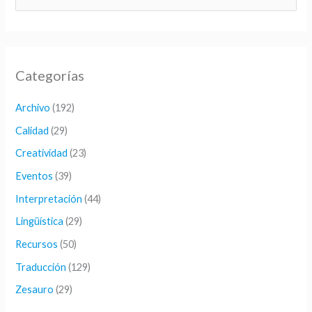
u
s
c
Categorías
a
r
Archivo
(192)
p
Calidad
(29)
o
Creatividad
(23)
r
Eventos
(39)
:
Interpretación
(44)
Lingüística
(29)
Recursos
(50)
Traducción
(129)
Zesauro
(29)