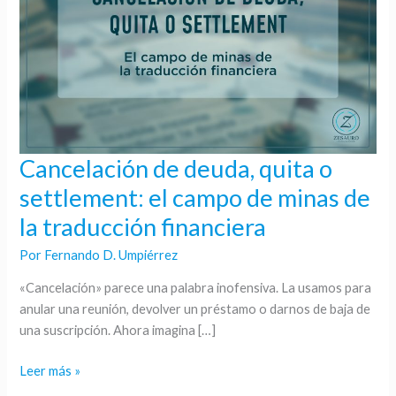
Cancelación de deuda, quita o
Cancelación
de
settlement: el campo de minas de
deuda,
la traducción financiera
quita
o
Por
Fernando D. Umpiérrez
settlement:
«Cancelación» parece una palabra inofensiva. La usamos para
el
anular una reunión, devolver un préstamo o darnos de baja de
campo
una suscripción. Ahora imagina […]
de
minas
Leer más »
de