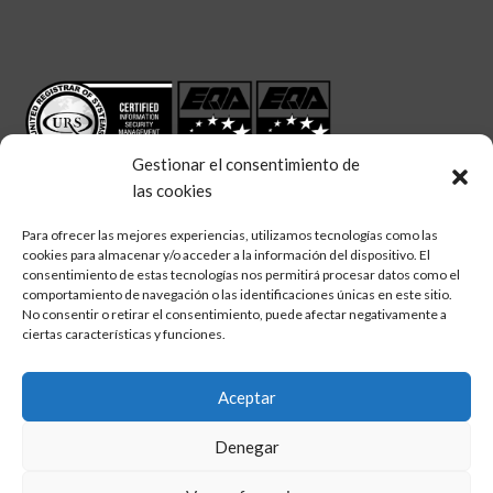
Gestionar el consentimiento de
las cookies
Para ofrecer las mejores experiencias, utilizamos tecnologías como las
cookies para almacenar y/o acceder a la información del dispositivo. El
linkedin
twitter
facebook
Síguenos en:
consentimiento de estas tecnologías nos permitirá procesar datos como el
comportamiento de navegación o las identificaciones únicas en este sitio.
No consentir o retirar el consentimiento, puede afectar negativamente a
ciertas características y funciones.
Aceptar
Aviso legal
Denegar
Política de calidad
Política de cookies