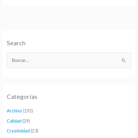
la
traducción
financiera
Search
B
u
s
c
Categorías
a
r
Archivo
(192)
p
Calidad
(29)
o
Creatividad
(23)
r