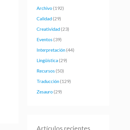
r
Archivo
(192)
p
Calidad
(29)
o
Creatividad
(23)
r
:
Eventos
(39)
Interpretación
(44)
Lingüística
(29)
Recursos
(50)
Traducción
(129)
Zesauro
(29)
Artículos recientes