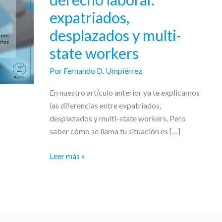
y
expatriados,
derecho
laboral:
desplazados y multi-
expatriados,
state workers
desplazados
y
Por
Fernando D. Umpiérrez
multi-
En nuestro artículo anterior ya te explicamos
state
las diferencias entre expatriados,
workers
desplazados y multi-state workers. Pero
saber cómo se llama tu situación es […]
Leer más »