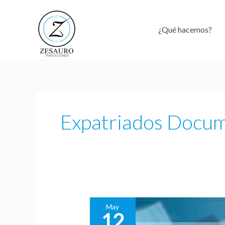
Ir
al
¿Qué hacemos?
contenido
Expatriados Docum
May
12