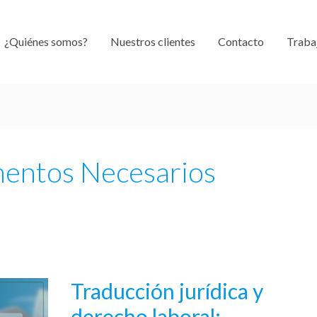
¿Quiénes somos?
Nuestros clientes
Contacto
Traba
entos Necesarios
Traducción jurídica y
Traducción
jurídica
derecho laboral: