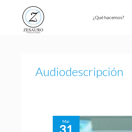
Ir
al
¿Qué hacemos?
contenido
Audiodescripción
Mar
31