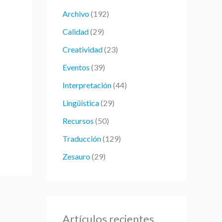
r
Archivo
(192)
p
Calidad
(29)
o
Creatividad
(23)
r
:
Eventos
(39)
Interpretación
(44)
Lingüística
(29)
Recursos
(50)
Traducción
(129)
Zesauro
(29)
Artículos recientes