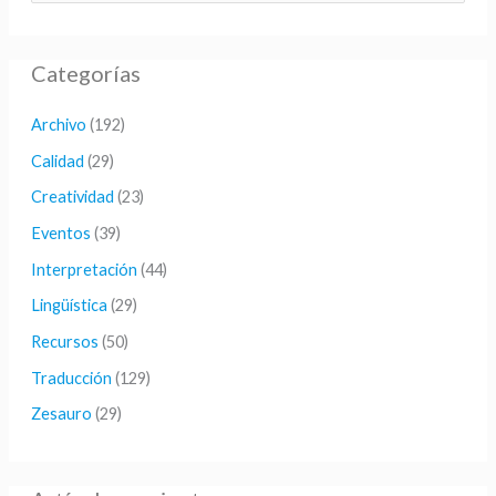
u
s
Categorías
c
a
Archivo
(192)
r
Calidad
(29)
p
Creatividad
(23)
o
Eventos
(39)
r
Interpretación
(44)
:
Lingüística
(29)
Recursos
(50)
Traducción
(129)
Zesauro
(29)