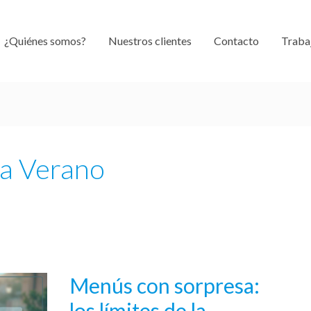
¿Quiénes somos?
Nuestros clientes
Contacto
Traba
ca Verano
Menús con sorpresa:
Menús
con
los límites de la