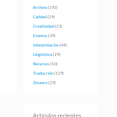
r
Archivo
(192)
p
Calidad
(29)
o
Creatividad
(23)
r
:
Eventos
(39)
Interpretación
(44)
Lingüística
(29)
Recursos
(50)
Traducción
(129)
Zesauro
(29)
Artículos recientes