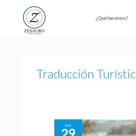
Ir
al
¿Qué hacemos?
contenido
Traducción Turísti
Jun
29