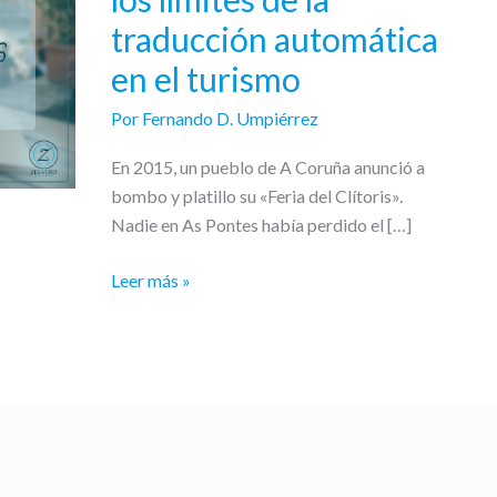
sorpresa:
traducción automática
los
límites
en el turismo
de
Por
Fernando D. Umpiérrez
la
traducción
En 2015, un pueblo de A Coruña anunció a
automática
bombo y platillo su «Feria del Clítoris».
en
Nadie en As Pontes había perdido el […]
el
turismo
Leer más »