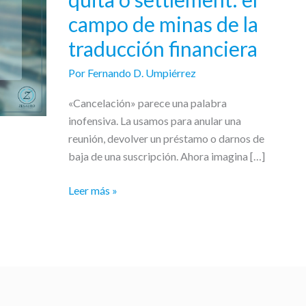
deuda,
campo de minas de la
quita
o
traducción financiera
settlement:
Por
Fernando D. Umpiérrez
el
campo
«Cancelación» parece una palabra
de
inofensiva. La usamos para anular una
minas
reunión, devolver un préstamo o darnos de
de
baja de una suscripción. Ahora imagina […]
la
traducción
Leer más »
financiera