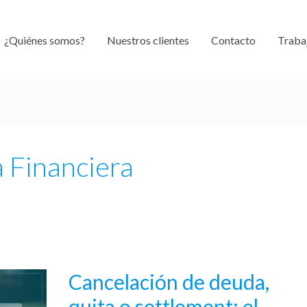
¿Quiénes somos?
Nuestros clientes
Contacto
Traba
a Financiera
Cancelación de deuda,
Cancelación
de
quita o settlement: el