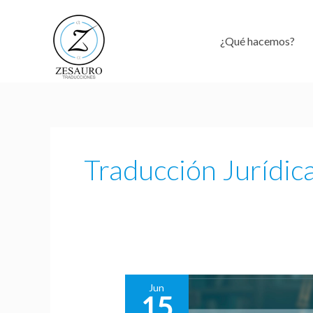
Ir
al
¿Qué hacemos?
contenido
Traducción Jurídic
Jun
15