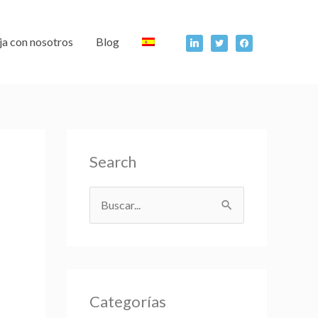
linkedin
twitter
facebook
ja con nosotros
Blog
Search
B
u
s
c
Categorías
a