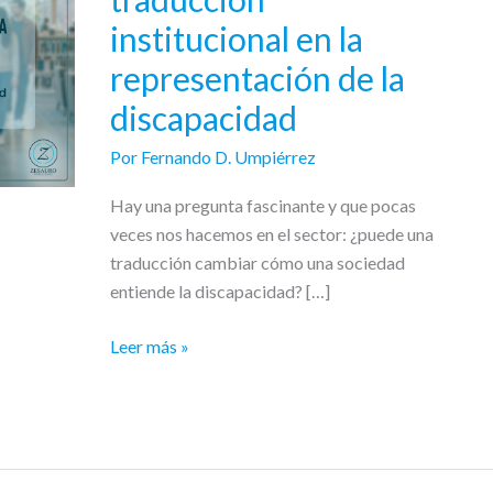
de
institucional en la
la
traducción
representación de la
institucional
discapacidad
en
la
Por
Fernando D. Umpiérrez
representación
Hay una pregunta fascinante y que pocas
de
veces nos hacemos en el sector: ¿puede una
la
traducción cambiar cómo una sociedad
discapacidad
entiende la discapacidad? […]
Leer más »