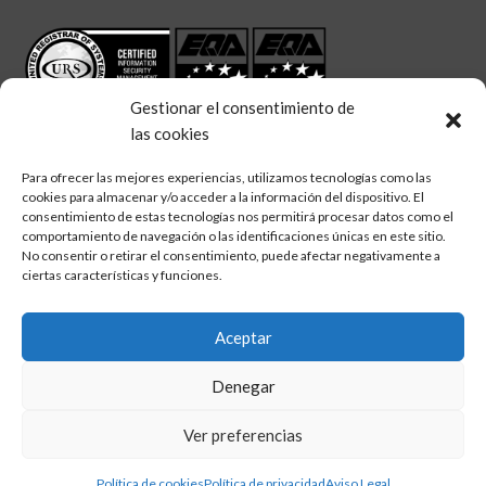
Gestionar el consentimiento de
las cookies
Para ofrecer las mejores experiencias, utilizamos tecnologías como las
cookies para almacenar y/o acceder a la información del dispositivo. El
linkedin
twitter
facebook
consentimiento de estas tecnologías nos permitirá procesar datos como el
Síguenos en:
comportamiento de navegación o las identificaciones únicas en este sitio.
No consentir o retirar el consentimiento, puede afectar negativamente a
ciertas características y funciones.
Aceptar
Aviso legal
Denegar
Política de calidad
Política de cookies
Ver preferencias
Política de privacidad
Política de cookies
Política de privacidad
Aviso Legal