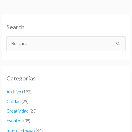
Search
B
u
s
c
Categorías
a
r
Archivo
(192)
p
Calidad
(29)
o
Creatividad
(23)
r
Eventos
(39)
:
Interpretación
(44)