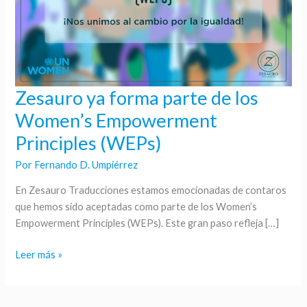
Zesauro ya forma parte de los
Zesauro
ya
Women’s Empowerment
forma
Principles (WEPs)
parte
de
Por
Fernando D. Umpiérrez
los
En Zesauro Traducciones estamos emocionadas de contaros
Women’s
que hemos sido aceptadas como parte de los Women’s
Empowerment
Empowerment Principles (WEPs). Este gran paso refleja […]
Principles
(WEPs)
Leer más »