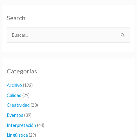
Search
B
u
s
c
Categorías
a
r
Archivo
(192)
p
Calidad
(29)
o
Creatividad
(23)
r
Eventos
(39)
:
Interpretación
(44)
Lingüística
(29)