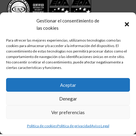
Gestionar el consentimiento de
las cookies
Para ofrecer las mejores experiencias, utilizamos tecnologías como las
cookies para almacenar y/o acceder a la información del dispositivo. El
linkedin
twitter
facebook
Síguenos en:
consentimiento de estas tecnologías nos permitirá procesar datos como el
comportamiento de navegación o las identificaciones únicas en este sitio.
No consentir o retirar el consentimiento, puede afectar negativamente a
ciertas características y funciones.
Aceptar
Aviso legal
Denegar
Política de calidad
Política de cookies
Ver preferencias
Política de privacidad
Política de cookies
Política de privacidad
Aviso Legal