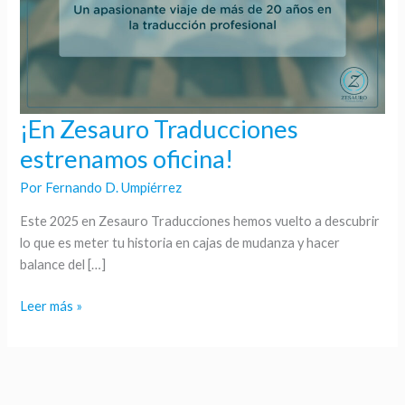
¡En Zesauro Traducciones
¡En
Zesauro
estrenamos oficina!
Traducciones
Por
Fernando D. Umpiérrez
estrenamos
oficina!
Este 2025 en Zesauro Traducciones hemos vuelto a descubrir
lo que es meter tu historia en cajas de mudanza y hacer
balance del […]
Leer más »