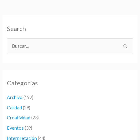
Search
B
u
s
c
Categorías
a
r
Archivo
(192)
p
Calidad
(29)
o
Creatividad
(23)
r
Eventos
(39)
:
Interpretación
(44)