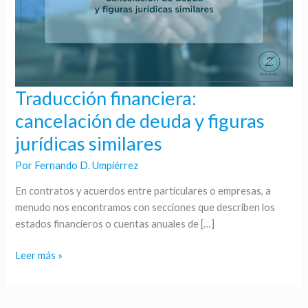
Traducción financiera:
Traducción
financiera:
cancelación de deuda y figuras
cancelación
jurídicas similares
de
deuda
Por
Fernando D. Umpiérrez
y
En contratos y acuerdos entre particulares o empresas, a
figuras
menudo nos encontramos con secciones que describen los
jurídicas
estados financieros o cuentas anuales de […]
similares
Leer más »