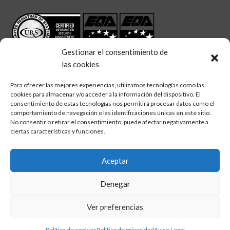
Gestionar el consentimiento de
las cookies
Para ofrecer las mejores experiencias, utilizamos tecnologías como las
cookies para almacenar y/o acceder a la información del dispositivo. El
linkedin
twitter
facebook
Síguenos en:
consentimiento de estas tecnologías nos permitirá procesar datos como el
comportamiento de navegación o las identificaciones únicas en este sitio.
No consentir o retirar el consentimiento, puede afectar negativamente a
ciertas características y funciones.
Aceptar
Aviso legal
Denegar
Política de calidad
Política de cookies
Ver preferencias
Política de privacidad
Política de cookies
Política de privacidad
Aviso Legal