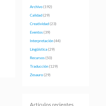
r
Archivo
(192)
p
Calidad
(29)
o
Creatividad
(23)
r
:
Eventos
(39)
Interpretación
(44)
Lingüística
(29)
Recursos
(50)
Traducción
(129)
Zesauro
(29)
Artículos recientes