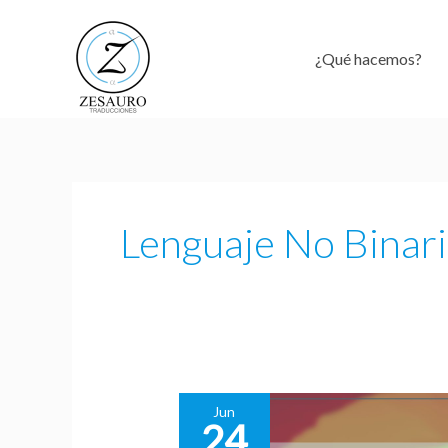
Ir
al
¿Qué hacemos?
contenido
Lenguaje No Binar
Jun
24