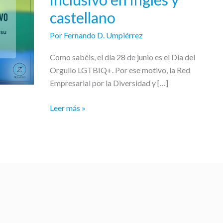
del
castellano
lenguaje
inclusivo
Por
Fernando D. Umpiérrez
en
inglés
Como sabéis, el día 28 de junio es el Día del
y
Orgullo LGTBIQ+. Por ese motivo, la Red
castellano
Empresarial por la Diversidad y […]
Leer más »