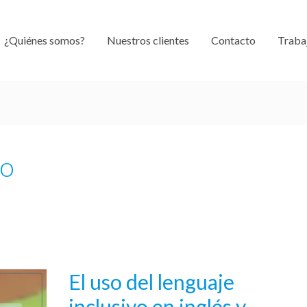
¿Quiénes somos?
Nuestros clientes
Contacto
Traba
io
El uso del lenguaje
El
uso
inclusivo en inglés y