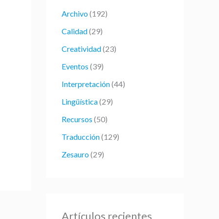
r
Archivo
(192)
p
Calidad
(29)
o
Creatividad
(23)
r
:
Eventos
(39)
Interpretación
(44)
Lingüística
(29)
Recursos
(50)
Traducción
(129)
Zesauro
(29)
Artículos recientes