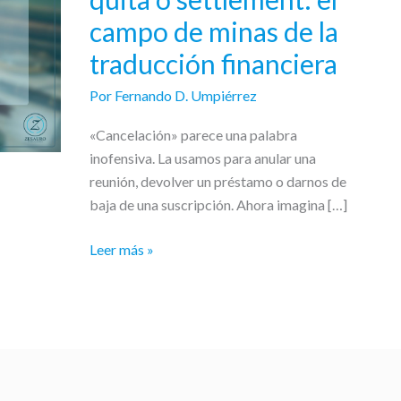
deuda,
campo de minas de la
quita
o
traducción financiera
settlement:
Por
Fernando D. Umpiérrez
el
campo
«Cancelación» parece una palabra
de
inofensiva. La usamos para anular una
minas
reunión, devolver un préstamo o darnos de
de
baja de una suscripción. Ahora imagina […]
la
traducción
Leer más »
financiera