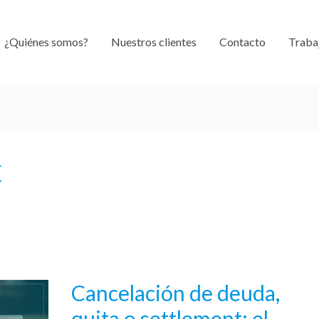
¿Quiénes somos?
Nuestros clientes
Contacto
Traba
C
Cancelación de deuda,
Cancelación
de
quita o settlement: el