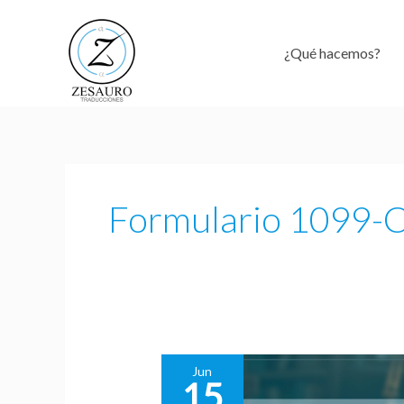
Ir
al
¿Qué hacemos?
contenido
Formulario 1099-
Jun
15