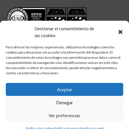
Gestionar el consentimiento de
las cookies
Para ofrecer las mejores experiencias, utilizamos tecnologías como las
cookies para almacenar y/o acceder a la información del dispositivo. El
linkedin
twitter
facebook
consentimiento de estas tecnologías nos permitirá procesar datos como el
Síguenos en:
comportamiento de navegación o las identificaciones únicas en este sitio.
No consentir o retirar el consentimiento, puede afectar negativamente a
ciertas características y funciones.
Aceptar
Aviso legal
Denegar
Política de calidad
Política de cookies
Ver preferencias
Política de privacidad
Política de cookies
Política de privacidad
Aviso Legal