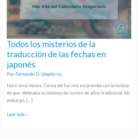
Todos los misterios de la
Todos
los
traducción de las fechas en
misterios
japonés
de
la
Por
Fernando D. Umpiérrez
traducción
Hace unos meses, Corea del Sur nos sorprendía con la noticia
de
de que eliminaba su sistema de conteo de años tradicional. Sin
las
embargo, […]
fechas
en
Leer más »
japonés