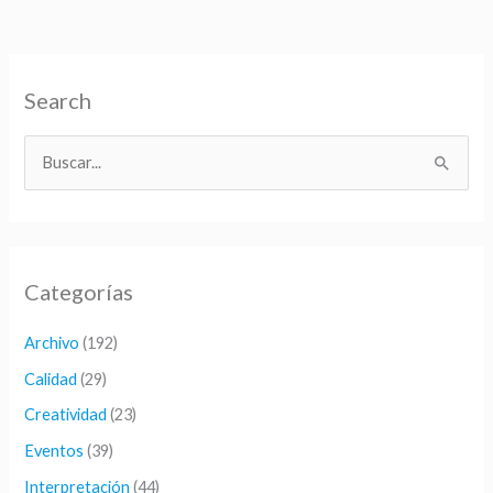
Search
B
u
s
c
Categorías
a
r
Archivo
(192)
p
Calidad
(29)
o
Creatividad
(23)
r
Eventos
(39)
:
Interpretación
(44)