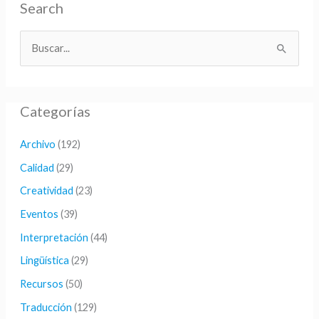
Search
B
u
s
Categorías
c
a
Archivo
(192)
r
Calidad
(29)
p
Creatividad
(23)
o
Eventos
(39)
r
Interpretación
(44)
:
Lingüística
(29)
Recursos
(50)
Traducción
(129)