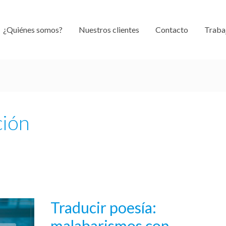
¿Quiénes somos?
Nuestros clientes
Contacto
Traba
ción
Traducir poesía:
Traducir
poesía:
malabarismos con