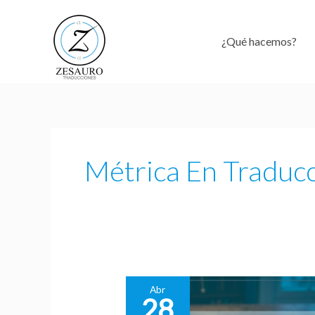
Ir
al
¿Qué hacemos?
contenido
Métrica En Traduc
Abr
28