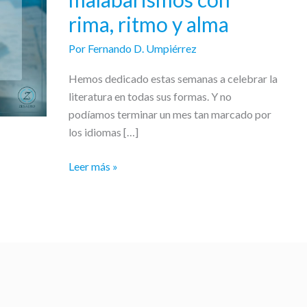
malabarismos
rima, ritmo y alma
con
rima,
Por
Fernando D. Umpiérrez
ritmo
y
Hemos dedicado estas semanas a celebrar la
alma
literatura en todas sus formas. Y no
podíamos terminar un mes tan marcado por
los idiomas […]
Leer más »