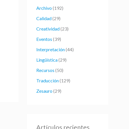
r
Archivo
(192)
p
Calidad
(29)
o
Creatividad
(23)
r
:
Eventos
(39)
Interpretación
(44)
Lingüística
(29)
Recursos
(50)
Traducción
(129)
Zesauro
(29)
Artículos recientes