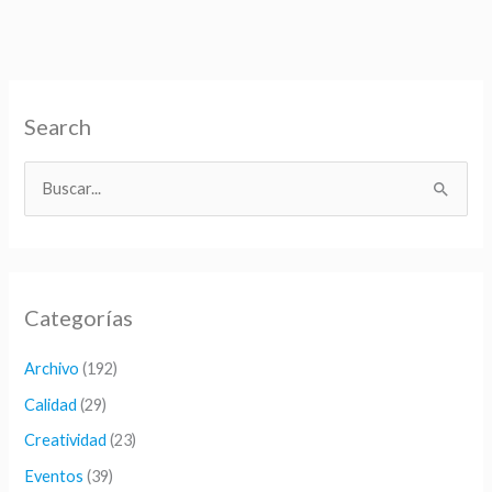
máquinas?
Search
B
u
s
c
Categorías
a
r
Archivo
(192)
p
Calidad
(29)
o
Creatividad
(23)
r
Eventos
(39)
: