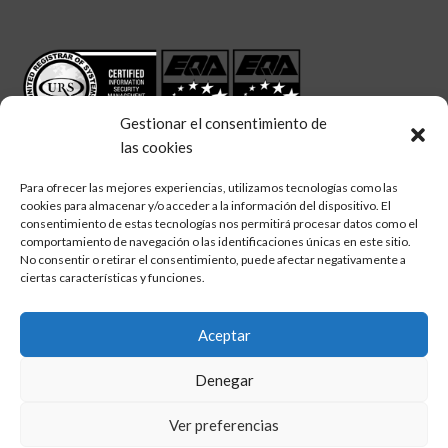
Gestionar el consentimiento de
las cookies
Para ofrecer las mejores experiencias, utilizamos tecnologías como las
cookies para almacenar y/o acceder a la información del dispositivo. El
linkedin
twitter
facebook
consentimiento de estas tecnologías nos permitirá procesar datos como el
Síguenos en:
comportamiento de navegación o las identificaciones únicas en este sitio.
No consentir o retirar el consentimiento, puede afectar negativamente a
ciertas características y funciones.
Aceptar
Aviso legal
Denegar
Política de calidad
Política de cookies
Ver preferencias
Política de privacidad