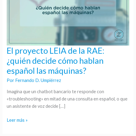
El proyecto LEIA de la RAE:
El
proyecto
¿quién decide cómo hablan
LEIA
español las máquinas?
de
la
Por
Fernando D. Umpiérrez
RAE:
Imagina que un chatbot bancario te responde con
¿quién
«troubleshooting» en mitad de una consulta en español, o que
decide
un asistente de voz decide […]
cómo
hablan
Leer más »
español
las