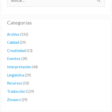
B
u
s
Categorías
c
a
Archivo
(192)
r
Calidad
(29)
p
Creatividad
(23)
o
Eventos
(39)
r
Interpretación
(44)
:
Lingüística
(29)
Recursos
(50)
Traducción
(129)
Zesauro
(29)